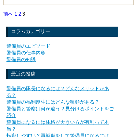
投
前へ
1
2
3
稿
コラムカテゴリー
の
ペ
警備員のエピソード
警備員の仕事内容
ー
警備員の知識
ジ
送
最近の投稿
り
警備員の隊長になるには？どんなメリットがあ
る？
警備員の福利厚生にはどんな種類がある？
警備員と警察は何が違う？見分けるポイントをご
紹介
警備員になるには体格が大きい方が有利って本
当？
転職しやすい？再就職をして警備員になるには