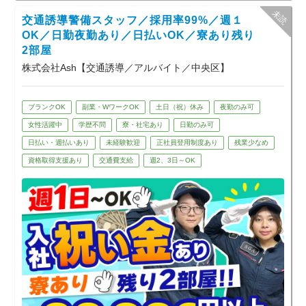
・店舗内・敷地内を決められたルートで巡
交通誘導警備スタッフ／採用率99%／週１
回
・閉店後の店内・出入口の安全確認
OK／日勤夜勤あり／日払いOK／寮あり残り
・防犯カメラの映像チェック
2部屋
・早朝の搬入業者や従業員の受付・確認
株式会社Ash【交通誘導／アルバイト／中央区】
・トラブル発生時の連絡・対応（手順書あ
り）
最初は先輩スタッフと一緒に覚えていくの
ブランクOK
副業・WワークOK
土日（祝）休み
夜勤のみ可
で未経験でも安心。
女性活躍中
学歴不問
寮・社宅あり
日勤のみ可
新規オープン施設のため、設備が新しく、
休憩もしっかり取れる環境です。
日払い・週払いあり
未経験歓迎
正社員登用制度あり
残業少なめ
資格取得支援あり
交通費支給
週2、3日～OK
「体力的にきつい仕事は避けたい」
「夜の時間を有効活用したい」
そんな方にピッタリの警備のお仕事です。
☆現場は固定がメインなので腰を据えて働
けます。
☆ご希望があれば花火イベントの警備もで
きます♪