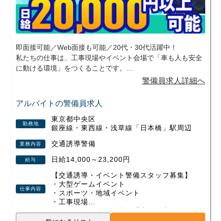
即面接可能／Web面接も可能／20代・30代活躍中！
私たちの仕事は、工事現場やイベント会場で「車も人も安全
に動ける環境」をつくることです。
地域のお祭りやスポーツイベントなど、日常では味わえない
警備員求人詳細へ
現場に携われるのもこの仕事の魅力のひとつ。交通誘導とイ
ベント警備の両方を経験できるため、飽きずに長く続けてい
アルバイトの警備員求人
ただけます。
東京都中央区
勤務地
銀座線・東西線・浅草線「日本橋」駅周辺
勤務は日勤・夜勤の選択OK、週1日～無理なくスタート可
能。さらに現場が早く終わっても日給は全額保証されるの
交通誘導警備
業務内容
で、安定した収入が得られます。
日給14,000～23,200円
給与
資格取得支援や各種手当、即入居できる寮など、安心して働
ける制度も整えています。
【交通誘導・イベント警備スタッフ募集】
・大型ゲームイベント
仕事内容
未経験から始めた方、定年後に新しい一歩を踏み出した方、
・スポーツ・地域イベント
・工事現場
Wワークで働く方など、幅広い世代が活躍中！
など、さまざまな現場で「安全を支える」
少しでも興味を持っていただけたら、ぜひお気軽にご応募く
警備会社です。