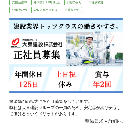
女性活躍中
年間休日110日以上
日勤のみ可
未経験歓迎
残業少なめ
資格取得支援あり
交通費支給
警備部門の拡大にあたり募集をしています。
弊社は大東建託グループの一員のため、安定感があり安心し
て働けるというメリットがあります。
安定した環境で働きたい人や未経験から資格やスキルを身に
警備員求人詳細へ
つけたいと考えている方には、特にマッチすると思います。