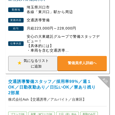
埼玉県川口市
勤務地
各線「東川口」駅から周辺
交通誘導警備
業務内容
月給223,000円～228,000円
給与
安心の大東建託グループで警備スタッフデ
ビュー！
仕事内容
【具体的には】
・車両を含む交通誘導
・現場搬入資材の搬出入の確認
・近隣住人への対応 などの工場現場での
気になるリスト
警備員求人詳細へ
警備業務です。
に追加
【働きやすい環境】
１）正社員雇用のため天候によって給与が
交通誘導警備スタッフ／採用率99%／週１
左右されません。
２）年単位での案件に携わるため現場固定
OK／日勤夜勤あり／日払いOK／寮あり残り
で出勤先が日々変わったりしません。
2部屋
３）年間休日125日あるのでプライベート
株式会社Ash【交通誘導／アルバイト／台東区】
もしっかり充実！
ブランクOK
副業・WワークOK
土日（祝）休み
夜勤のみ可