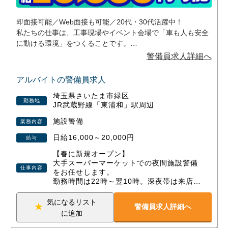
即面接可能／Web面接も可能／20代・30代活躍中！
私たちの仕事は、工事現場やイベント会場で「車も人も安全
に動ける環境」をつくることです。
地域のお祭りやスポーツイベントなど、日常では味わえない
警備員求人詳細へ
現場に携われるのもこの仕事の魅力のひとつ。交通誘導とイ
ベント警備の両方を経験できるため、飽きずに長く続けてい
アルバイトの警備員求人
ただけます。
埼玉県さいたま市緑区
勤務地
JR武蔵野線「東浦和」駅周辺
勤務は日勤・夜勤の選択OK、週1日～無理なくスタート可
能。
施設警備
業務内容
資格取得支援や各種手当、即入居できる寮など、安心して働
日給16,000～20,000円
給与
ける制度も整えています。
【春に新規オープン】
未経験から始めた方、定年後に新しい一歩を踏み出した方、
大手スーパーマーケットでの夜間施設警備
仕事内容
Wワークで働く方など、幅広い世代が活躍中！
をお任せします。
勤務時間は22時～翌10時。深夜帯は来店客
少しでも興味を持っていただけたら、ぜひお気軽にご応募く
対応がほぼなく、
ださい。あなたの新しいスタートを全力で応援します！
静かな環境でコツコツ進める警備業務で
気になるリスト
警備員求人詳細へ
す。
に追加
■具体的なお仕事