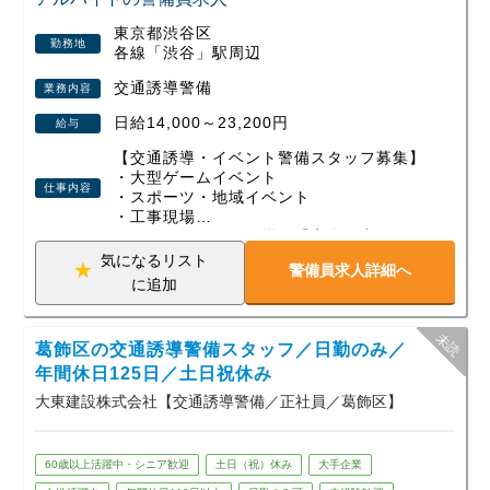
ただけます。
東京都渋谷区
勤務地
各線「渋谷」駅周辺
勤務は日勤・夜勤の選択OK、週1日～無理なくスタート可
能。さらに現場が早く終わっても日給は全額保証されるの
交通誘導警備
業務内容
で、安定した収入が得られます。
日給14,000～23,200円
給与
資格取得支援や各種手当、即入居できる寮など、安心して働
ける制度も整えています。
【交通誘導・イベント警備スタッフ募集】
・大型ゲームイベント
仕事内容
未経験から始めた方、定年後に新しい一歩を踏み出した方、
・スポーツ・地域イベント
・工事現場
Wワークで働く方など、幅広い世代が活躍中！
など、さまざまな現場で「安全を支える」
少しでも興味を持っていただけたら、ぜひお気軽にご応募く
警備会社です。
気になるリスト
ださい。あなたの新しいスタートを全力で応援します！
警備員求人詳細へ
若手スタッフも多数活躍中！
に追加
未経験スタートがほとんどなので、初めて
の警備バイトでも安心です。
葛飾区の交通誘導警備スタッフ／日勤のみ／
年齢・経験不問！即採用×高収入
現場が早く終わっても【日給保証】がある
年間休日125日／土日祝休み
ので安心です。
大東建設株式会社【交通誘導警備／正社員／葛飾区】
◆ こんな人にピッタリ！
・週1日～、空いた日だけ働きたい
60歳以上活躍中・シニア歓迎
土日（祝）休み
大手企業
・すぐお金が欲しい（日払いOK）
・イベントの裏側に関わってみたい