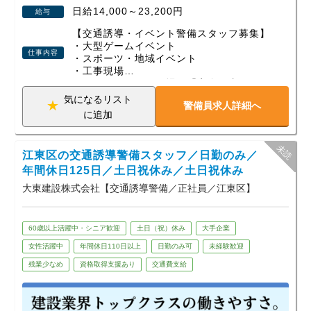
日給14,000～23,200円
給与
資格取得支援や各種手当、即入居できる寮など、安心して働
ける制度も整えています。
【交通誘導・イベント警備スタッフ募集】
・大型ゲームイベント
仕事内容
未経験から始めた方、定年後に新しい一歩を踏み出した方、
・スポーツ・地域イベント
・工事現場
Wワークで働く方など、幅広い世代が活躍中！
など、さまざまな現場で「安全を支える」
少しでも興味を持っていただけたら、ぜひお気軽にご応募く
警備会社です。
気になるリスト
ださい。あなたの新しいスタートを全力で応援します！
警備員求人詳細へ
若手スタッフも多数活躍中！
に追加
未経験スタートがほとんどなので、初めて
の警備バイトでも安心です。
江東区の交通誘導警備スタッフ／日勤のみ／
年齢・経験不問！即採用×高収入
現場が早く終わっても【日給保証】がある
年間休日125日／土日祝休み／土日祝休み
ので安心です。
大東建設株式会社【交通誘導警備／正社員／江東区】
◆ こんな人にピッタリ！
・週1日～、空いた日だけ働きたい
60歳以上活躍中・シニア歓迎
土日（祝）休み
大手企業
・すぐお金が欲しい（日払いOK）
・イベントの裏側に関わってみたい
女性活躍中
年間休日110日以上
日勤のみ可
未経験歓迎
・Wワーク・副業を探している
残業少なめ
資格取得支援あり
交通費支給
・ガチガチな職場はちょっと苦手
★1つでも当てはまれば大歓迎！
■大型ゲームイベント警備の実績あり！