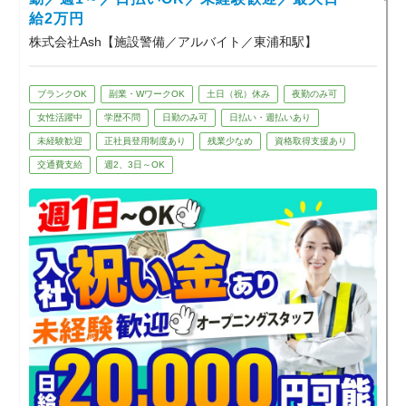
ので安心です。
給2万円
株式会社Ash【施設警備／アルバイト／東浦和駅】
◆ こんな人にピッタリ！
・週1日～、空いた日だけ働きたい
・すぐお金が欲しい（日払いOK）
・イベントの裏側に関わってみたい
ブランクOK
副業・WワークOK
土日（祝）休み
夜勤のみ可
・Wワーク・副業を探している
女性活躍中
学歴不問
日勤のみ可
日払い・週払いあり
・ガチガチな職場はちょっと苦手
★1つでも当てはまれば大歓迎！
未経験歓迎
正社員登用制度あり
残業少なめ
資格取得支援あり
交通費支給
週2、3日～OK
■大型ゲームイベント警備の実績あり！
数万人規模の大型ゲームイベント警備の実
績もあります。
「イベントが好き」
「非日常な現場で働いてみたい」
そんな若手スタッフからも好評です。
※配属は希望・適性を考慮します