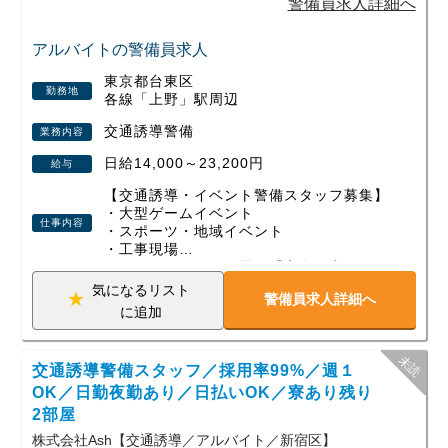
警備員求人詳細へ
現場に携われるのもこの仕事の魅力のひとつ。交通誘導とイ
ベント警備の両方を経験できるため、飽きずに長く続けてい
アルバイトの警備員求人
ただけます。
東京都台東区
勤務地
各線「上野」駅周辺
勤務は日勤・夜勤の選択OK、週1日～無理なくスタート可
能。さらに現場が早く終わっても日給は全額保証されるの
交通誘導警備
業務内容
で、安定した収入が得られます。
日給14,000～23,200円
給与
資格取得支援や各種手当、即入居できる寮など、安心して働
ける制度も整えています。
【交通誘導・イベント警備スタッフ募集】
・大型ゲームイベント
仕事内容
未経験から始めた方、定年後に新しい一歩を踏み出した方、
・スポーツ・地域イベント
・工事現場
Wワークで働く方など、幅広い世代が活躍中！
など、さまざまな現場で「安全を支える」
少しでも興味を持っていただけたら、ぜひお気軽にご応募く
警備会社です。
気になるリスト
ださい。あなたの新しいスタートを全力で応援します！
警備員求人詳細へ
若手スタッフも多数活躍中！
に追加
未経験スタートがほとんどなので、初めて
の警備バイトでも安心です。
交通誘導警備スタッフ／採用率99%／週１
年齢・経験不問！即採用×高収入
現場が早く終わっても【日給保証】がある
OK／日勤夜勤あり／日払いOK／寮あり残り
ので安心です。
2部屋
株式会社Ash【交通誘導／アルバイト／新宿区】
◆ こんな人にピッタリ！