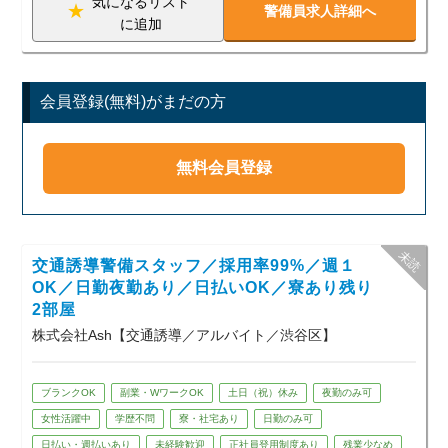
気になるリスト
ださい。あなたの新しいスタートを全力で応援します！
警備員求人詳細へ
若手スタッフも多数活躍中！
に追加
未経験スタートがほとんどなので、初めて
の警備バイトでも安心です。
年齢・経験不問！即採用×高収入
会員登録(無料)がまだの方
現場が早く終わっても【日給保証】がある
ので安心です。
◆ こんな人にピッタリ！
無料会員登録
・週1日～、空いた日だけ働きたい
・すぐお金が欲しい（日払いOK）
・イベントの裏側に関わってみたい
・Wワーク・副業を探している
・ガチガチな職場はちょっと苦手
★1つでも当てはまれば大歓迎！
交通誘導警備スタッフ／採用率99%／週１
OK／日勤夜勤あり／日払いOK／寮あり残り
■大型ゲームイベント警備の実績あり！
2部屋
数万人規模の大型ゲームイベント警備の実
績もあります。
株式会社Ash【交通誘導／アルバイト／渋谷区】
「イベントが好き」
「非日常な現場で働いてみたい」
そんな若手スタッフからも好評です。
ブランクOK
副業・WワークOK
土日（祝）休み
夜勤のみ可
※配属は希望・適性を考慮します
女性活躍中
学歴不問
寮・社宅あり
日勤のみ可
日払い・週払いあり
未経験歓迎
正社員登用制度あり
残業少なめ