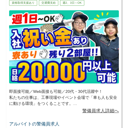
資格取得支援あり
交通費支給
週2、3日～OK
即面接可能／Web面接も可能／20代・30代活躍中！
私たちの仕事は、工事現場やイベント会場で「車も人も安全
に動ける環境」をつくることです。
地域のお祭りやスポーツイベントなど、日常では味わえない
警備員求人詳細へ
現場に携われるのもこの仕事の魅力のひとつ。交通誘導とイ
ベント警備の両方を経験できるため、飽きずに長く続けてい
アルバイトの警備員求人
ただけます。