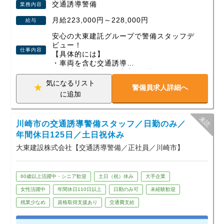
交通誘導警備
業務内容
月給223,000円～228,000円
給与
安心の大東建託グループで警備スタッフデ
ビュー！
仕事内容
【具体的には】
・車両を含む交通誘導
・現場搬入資材の搬出入の確認
・近隣住人への対応 などの工場現場での
気になるリスト
警備員求人詳細へ
警備業務です。
に追加
【働きやすい環境】
１）正社員雇用のため天候によって給与が
川崎市の交通誘導警備スタッフ／日勤のみ／
左右されません。
２）年単位での案件に携わるため現場固定
年間休日125日／土日祝休み
で出勤先が日々変わったりしません。
大東建設株式会社【交通誘導警備／正社員／川崎市】
３）年間休日125日あるのでプライベート
もしっかり充実！
60歳以上活躍中・シニア歓迎
土日（祝）休み
大手企業
女性活躍中
年間休日110日以上
日勤のみ可
未経験歓迎
残業少なめ
資格取得支援あり
交通費支給