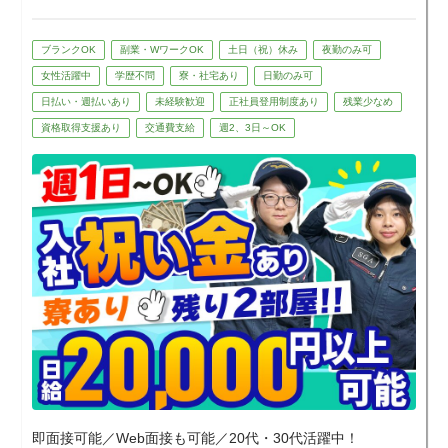
・週1日～、空いた日だけ働きたい
・すぐお金が欲しい（日払いOK）
・イベントの裏側に関わってみたい
ブランクOK
副業・WワークOK
土日（祝）休み
夜勤のみ可
・Wワーク・副業を探している
女性活躍中
学歴不問
寮・社宅あり
日勤のみ可
・ガチガチな職場はちょっと苦手
★1つでも当てはまれば大歓迎！
日払い・週払いあり
未経験歓迎
正社員登用制度あり
残業少なめ
資格取得支援あり
交通費支給
週2、3日～OK
■大型ゲームイベント警備の実績あり！
数万人規模の大型ゲームイベント警備の実
績もあります。
「イベントが好き」
「非日常な現場で働いてみたい」
そんな若手スタッフからも好評です。
※配属は希望・適性を考慮します
即面接可能／Web面接も可能／20代・30代活躍中！