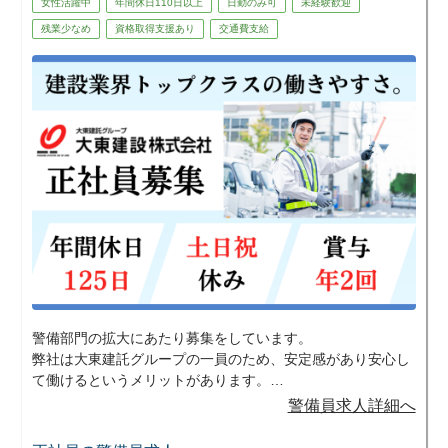
女性活躍中
年間休日110日以上
日勤のみ可
未経験歓迎
・Wワーク・副業を探している
残業少なめ
資格取得支援あり
交通費支給
・ガチガチな職場はちょっと苦手
★1つでも当てはまれば大歓迎！
■大型ゲームイベント警備の実績あり！
数万人規模の大型ゲームイベント警備の実
績もあります。
「イベントが好き」
「非日常な現場で働いてみたい」
そんな若手スタッフからも好評です。
※配属は希望・適性を考慮します
警備部門の拡大にあたり募集をしています。
弊社は大東建託グループの一員のため、安定感があり安心し
て働けるというメリットがあります。
安定した環境で働きたい人や未経験から資格やスキルを身に
警備員求人詳細へ
つけたいと考えている方には、特にマッチすると思います。
少しでも興味を持って頂けたら、是非ご応募ください。