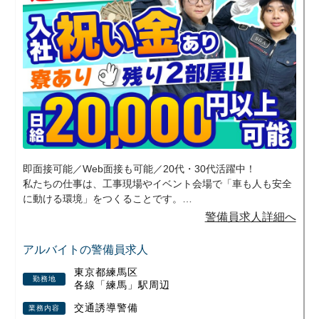
即面接可能／Web面接も可能／20代・30代活躍中！
私たちの仕事は、工事現場やイベント会場で「車も人も安全
に動ける環境」をつくることです。
地域のお祭りやスポーツイベントなど、日常では味わえない
警備員求人詳細へ
現場に携われるのもこの仕事の魅力のひとつ。交通誘導とイ
ベント警備の両方を経験できるため、飽きずに長く続けてい
アルバイトの警備員求人
ただけます。
東京都練馬区
勤務地
各線「練馬」駅周辺
勤務は日勤・夜勤の選択OK、週1日～無理なくスタート可
能。さらに現場が早く終わっても日給は全額保証されるの
交通誘導警備
業務内容
で、安定した収入が得られます。