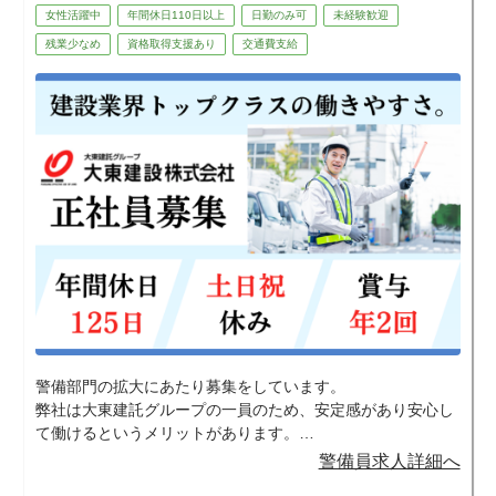
女性活躍中
年間休日110日以上
日勤のみ可
未経験歓迎
残業少なめ
資格取得支援あり
交通費支給
警備部門の拡大にあたり募集をしています。
弊社は大東建託グループの一員のため、安定感があり安心し
て働けるというメリットがあります。
安定した環境で働きたい人や未経験から資格やスキルを身に
警備員求人詳細へ
つけたいと考えている方には、特にマッチすると思います。