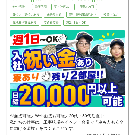
女性活躍中
学歴不問
寮・社宅あり
日勤のみ可
日払い・週払いあり
未経験歓迎
正社員登用制度あり
残業少なめ
資格取得支援あり
交通費支給
週2、3日～OK
即面接可能／Web面接も可能／20代・30代活躍中！
私たちの仕事は、工事現場やイベント会場で「車も人も安全
に動ける環境」をつくることです。
地域のお祭りやスポーツイベントなど、日常では味わえない