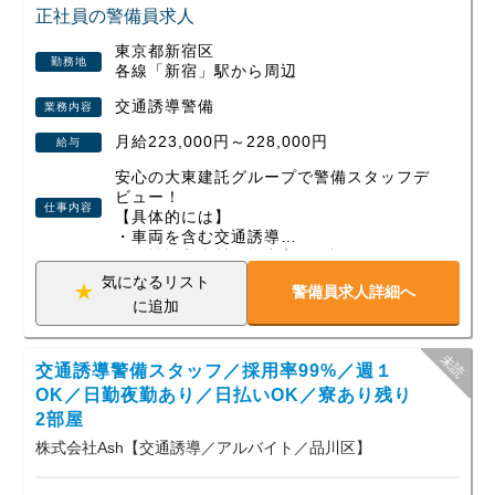
少しでも興味を持って頂けたら、是非ご応募ください。
正社員の警備員求人
東京都新宿区
勤務地
各線「新宿」駅から周辺
交通誘導警備
業務内容
月給223,000円～228,000円
給与
安心の大東建託グループで警備スタッフデ
ビュー！
仕事内容
【具体的には】
・車両を含む交通誘導
・現場搬入資材の搬出入の確認
・近隣住人への対応 などの工場現場での
気になるリスト
警備員求人詳細へ
警備業務です。
に追加
【働きやすい環境】
１）正社員雇用のため天候によって給与が
交通誘導警備スタッフ／採用率99%／週１
左右されません。
２）年単位での案件に携わるため現場固定
OK／日勤夜勤あり／日払いOK／寮あり残り
で出勤先が日々変わったりしません。
2部屋
３）年間休日125日あるのでプライベート
株式会社Ash【交通誘導／アルバイト／品川区】
もしっかり充実！