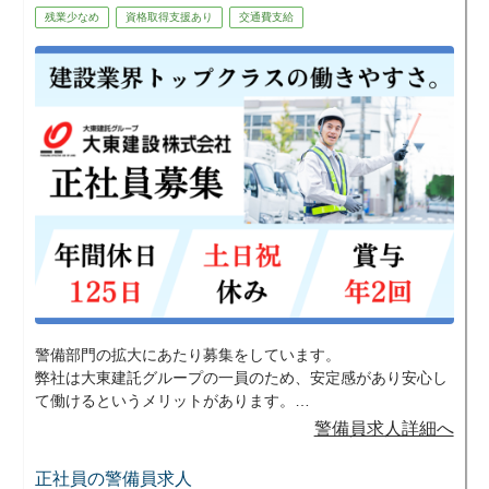
・Wワーク・副業を探している
残業少なめ
資格取得支援あり
交通費支給
・ガチガチな職場はちょっと苦手
★1つでも当てはまれば大歓迎！
■大型ゲームイベント警備の実績あり！
数万人規模の大型ゲームイベント警備の実
績もあります。
「イベントが好き」
「非日常な現場で働いてみたい」
そんな若手スタッフからも好評です。
※配属は希望・適性を考慮します
警備部門の拡大にあたり募集をしています。
弊社は大東建託グループの一員のため、安定感があり安心し
て働けるというメリットがあります。
安定した環境で働きたい人や未経験から資格やスキルを身に
警備員求人詳細へ
つけたいと考えている方には、特にマッチすると思います。
少しでも興味を持って頂けたら、是非ご応募ください。
正社員の警備員求人