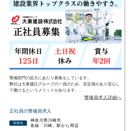
警備部門の拡大にあたり募集をしています。
弊社は大東建託グループの一員のため、安定感があり安心し
て働けるというメリットがあります。
安定した環境で働きたい人や未経験から資格やスキルを身に
警備員求人詳細へ
つけたいと考えている方には、特にマッチすると思います。
少しでも興味を持って頂けたら、是非ご応募ください。
正社員の警備員求人
神奈川県川崎市
勤務地
各線「川崎」駅から周辺