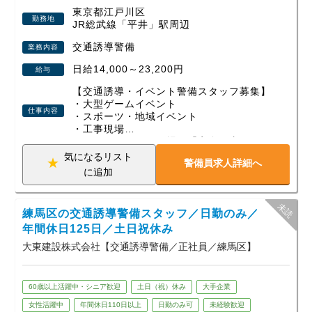
東京都江戸川区
勤務地
JR総武線「平井」駅周辺
勤務は日勤・夜勤の選択OK、週1日～無理なくスタート可
能。さらに現場が早く終わっても日給は全額保証されるの
交通誘導警備
業務内容
で、安定した収入が得られます。
日給14,000～23,200円
給与
資格取得支援や各種手当、即入居できる寮など、安心して働
ける制度も整えています。
【交通誘導・イベント警備スタッフ募集】
・大型ゲームイベント
仕事内容
未経験から始めた方、定年後に新しい一歩を踏み出した方、
・スポーツ・地域イベント
・工事現場
Wワークで働く方など、幅広い世代が活躍中！
など、さまざまな現場で「安全を支える」
少しでも興味を持っていただけたら、ぜひお気軽にご応募く
警備会社です。
気になるリスト
ださい。あなたの新しいスタートを全力で応援します！
警備員求人詳細へ
若手スタッフも多数活躍中！
に追加
未経験スタートがほとんどなので、初めて
の警備バイトでも安心です。
練馬区の交通誘導警備スタッフ／日勤のみ／
年齢・経験不問！即採用×高収入
現場が早く終わっても【日給保証】がある
年間休日125日／土日祝休み
ので安心です。
大東建設株式会社【交通誘導警備／正社員／練馬区】
◆ こんな人にピッタリ！
・週1日～、空いた日だけ働きたい
60歳以上活躍中・シニア歓迎
土日（祝）休み
大手企業
・すぐお金が欲しい（日払いOK）
・イベントの裏側に関わってみたい
女性活躍中
年間休日110日以上
日勤のみ可
未経験歓迎