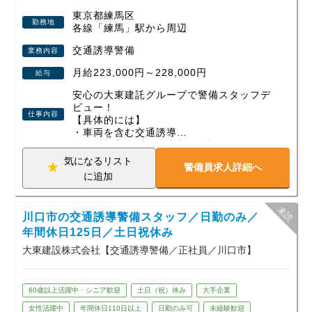
東京都練馬区
勤務地
各線「練馬」駅から周辺
交通誘導警備
業務内容
月給223,000円～228,000円
給与
安心の大東建託グループで警備スタッフデ
ビュー！
仕事内容
【具体的には】
・車両を含む交通誘導
・現場搬入資材の搬出入の確認
・近隣住人への対応 などの工場現場での
気になるリスト
警備員求人詳細へ
警備業務です。
に追加
【働きやすい環境】
１）正社員雇用のため天候によって給与が
川口市の交通誘導警備スタッフ／日勤のみ／
左右されません。
２）年単位での案件に携わるため現場固定
年間休日125日／土日祝休み
で出勤先が日々変わったりしません。
大東建設株式会社【交通誘導警備／正社員／川口市】
３）年間休日125日あるのでプライベート
もしっかり充実！
60歳以上活躍中・シニア歓迎
土日（祝）休み
大手企業
女性活躍中
年間休日110日以上
日勤のみ可
未経験歓迎