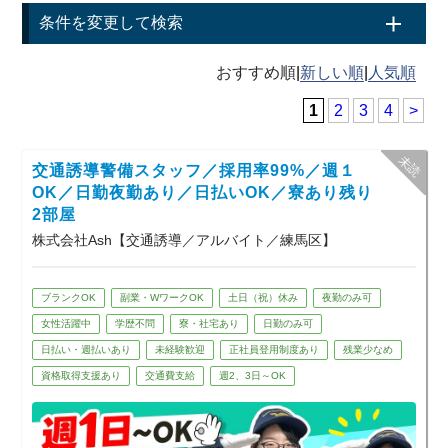
条件を変更して検索
|
|
1
2
3
4
>
交通誘導警備スタッフ／採用率99%／週１
OK／日勤夜勤あり／日払いOK／寮あり残り
2部屋
株式会社Ash【交通誘導／アルバイト／練馬区】
ブランクOK
副業・WワークOK
土日（祝）休み
夜勤のみ可
女性活躍中
学歴不問
寮・社宅あり
日勤のみ可
日払い・週払いあり
未経験歓迎
正社員登用制度あり
残業少なめ
資格取得支援あり
交通費支給
週2、3日～OK