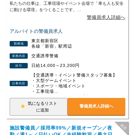
私たちの仕事は、工事現場やイベント会場で「車も人も安全
に動ける環境」をつくることです。
地域のお祭りやスポーツイベントなど、日常では味わえない
警備員求人詳細へ
現場に携われるのもこの仕事の魅力のひとつ。交通誘導とイ
ベント警備の両方を経験できるため、飽きずに長く続けてい
アルバイトの警備員求人
ただけます。
東京都新宿区
勤務地
各線「新宿」駅周辺
勤務は日勤・夜勤の選択OK、週1日～無理なくスタート可
能。さらに現場が早く終わっても日給は全額保証されるの
交通誘導警備
業務内容
で、安定した収入が得られます。
日給14,000～23,200円
給与
資格取得支援や各種手当、即入居できる寮など、安心して働
ける制度も整えています。
【交通誘導・イベント警備スタッフ募集】
・大型ゲームイベント
仕事内容
未経験から始めた方、定年後に新しい一歩を踏み出した方、
・スポーツ・地域イベント
・工事現場
Wワークで働く方など、幅広い世代が活躍中！
など、さまざまな現場で「安全を支える」
少しでも興味を持っていただけたら、ぜひお気軽にご応募く
警備会社です。
気になるリスト
ださい。あなたの新しいスタートを全力で応援します！
警備員求人詳細へ
若手スタッフも多数活躍中！
に追加
未経験スタートがほとんどなので、初めて
の警備バイトでも安心です。
施設警備員／採用率99%／新規オープン／夜
年齢・経験不問！即採用×高収入
現場が早く終わっても【日給保証】がある
勤／週1～／日払いOK／未経験歓迎／最大日