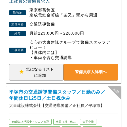
正社員の警備員求人
東京都葛飾区
勤務地
京成電鉄金町線「柴又」駅から周辺
交通誘導警備
業務内容
月給223,000円～228,000円
給与
安心の大東建託グループで警備スタッフデ
ビュー！
仕事内容
【具体的には】
・車両を含む交通誘導
・現場搬入資材の搬出入の確認
・近隣住人への対応 などの工場現場での
気になるリスト
警備員求人詳細へ
警備業務です。
に追加
【働きやすい環境】
１）正社員雇用のため天候によって給与が
平塚市の交通誘導警備スタッフ／日勤のみ／
左右されません。
２）年単位での案件に携わるため現場固定
年間休日125日／土日祝休み
で出勤先が日々変わったりしません。
大東建設株式会社【交通誘導警備／正社員／平塚市】
３）年間休日125日あるのでプライベート
もしっかり充実！
60歳以上活躍中・シニア歓迎
土日（祝）休み
大手企業