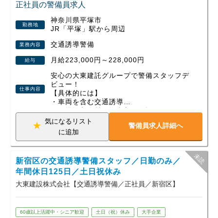
少しでも興味を持って頂けたら、是非ご応募ください。
正社員の警備員求人
神奈川県平塚市
勤務地
JR「平塚」駅から周辺
交通誘導警備
業務内容
月給223,000円～228,000円
給与
安心の大東建託グループで警備スタッフデ
ビュー！
仕事内容
【具体的には】
・車両を含む交通誘導
・現場搬入資材の搬出入の確認
・近隣住人への対応 などの工場現場での
気になるリスト
警備員求人詳細へ
警備業務です。
に追加
【働きやすい環境】
１）正社員雇用のため天候によって給与が
新宿区の交通誘導警備スタッフ／日勤のみ／
左右されません。
２）年単位での案件に携わるため現場固定
年間休日125日／土日祝休み
で出勤先が日々変わったりしません。
大東建設株式会社【交通誘導警備／正社員／新宿区】
３）年間休日125日あるのでプライベート
もしっかり充実！
60歳以上活躍中・シニア歓迎
土日（祝）休み
大手企業