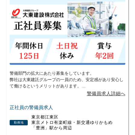
数万人規模の大型ゲームイベント警備の実
績もあります。
「イベントが好き」
「非日常な現場で働いてみたい」
そんな若手スタッフからも好評です。
※配属は希望・適性を考慮します
警備部門の拡大にあたり募集をしています。
弊社は大東建託グループの一員のため、安定感があり安心し
て働けるというメリットがあります。
安定した環境で働きたい人や未経験から資格やスキルを身に
警備員求人詳細へ
つけたいと考えている方には、特にマッチすると思います。
少しでも興味を持って頂けたら、是非ご応募ください。
正社員の警備員求人
東京都江東区
東京メトロ有楽町線・新交通ゆりかもめ
勤務地
「豊洲」駅から周辺