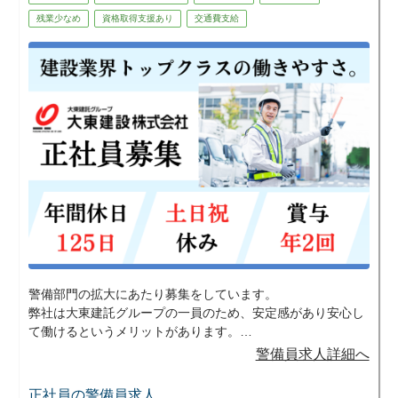
残業少なめ
資格取得支援あり
交通費支給
警備部門の拡大にあたり募集をしています。
弊社は大東建託グループの一員のため、安定感があり安心し
て働けるというメリットがあります。
安定した環境で働きたい人や未経験から資格やスキルを身に
警備員求人詳細へ
つけたいと考えている方には、特にマッチすると思います。
少しでも興味を持って頂けたら、是非ご応募ください。
正社員の警備員求人