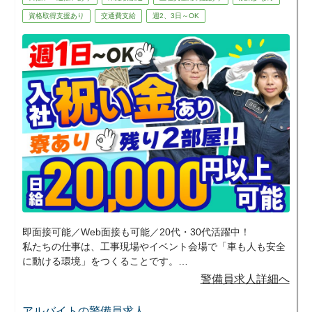
資格取得支援あり
交通費支給
週2、3日～OK
即面接可能／Web面接も可能／20代・30代活躍中！
私たちの仕事は、工事現場やイベント会場で「車も人も安全
に動ける環境」をつくることです。
地域のお祭りやスポーツイベントなど、日常では味わえない
警備員求人詳細へ
現場に携われるのもこの仕事の魅力のひとつ。交通誘導とイ
ベント警備の両方を経験できるため、飽きずに長く続けてい
アルバイトの警備員求人