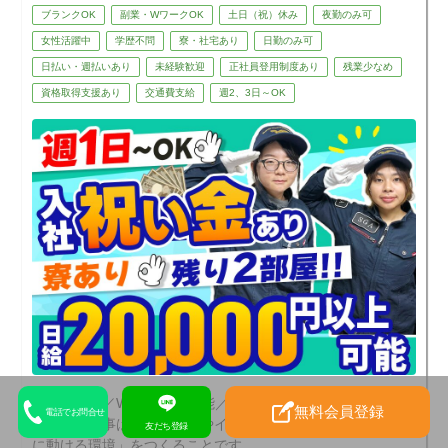
ブランクOK
副業・WワークOK
土日（祝）休み
夜勤のみ可
女性活躍中
学歴不問
寮・社宅あり
日勤のみ可
日払い・週払いあり
未経験歓迎
正社員登用制度あり
残業少なめ
資格取得支援あり
交通費支給
週2、3日～OK
即面接可能／Web面接も可能／20代・30代活躍中！
無料会員登録
電話でお問合せ
私たちの仕事は、工事現場やイベント会場で「車も人も安全
友だち登録
に動ける環境」をつくることです。