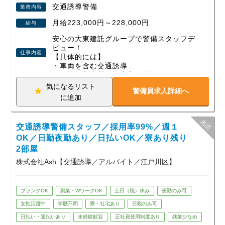
交通誘導警備
業務内容
月給223,000円～228,000円
給与
安心の大東建託グループで警備スタッフデ
ビュー！
仕事内容
【具体的には】
・車両を含む交通誘導
・現場搬入資材の搬出入の確認
・近隣住人への対応 などの工場現場での
気になるリスト
警備員求人詳細へ
警備業務です。
に追加
【働きやすい環境】
１）正社員雇用のため天候によって給与が
交通誘導警備スタッフ／採用率99%／週１
左右されません。
２）年単位での案件に携わるため現場固定
OK／日勤夜勤あり／日払いOK／寮あり残り
で出勤先が日々変わったりしません。
2部屋
３）年間休日125日あるのでプライベート
株式会社Ash【交通誘導／アルバイト／江戸川区】
もしっかり充実！
ブランクOK
副業・WワークOK
土日（祝）休み
夜勤のみ可
女性活躍中
学歴不問
寮・社宅あり
日勤のみ可
日払い・週払いあり
未経験歓迎
正社員登用制度あり
残業少なめ