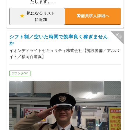
たします。
【教育制度充実】
気になるリスト
警備員求人詳細へ
安全・安心を提供する上で欠かせないの
に追加
が、業務知識の高い人材の育成。イオンデ
ィライトセキュリティでは基本のあいさつ
から始まり、言葉づかい、接客態度などの
シフト制／空いた時間で効率良く稼ぎません
研修を充実させ、質の高い人材育成を目指
して、「おもてなしの心」を大切にした研
か
修を行っています。
イオンディライトセキュリティ株式会社【施設警備／アルバ
イト／福岡百道浜】
【働きやすさ抜群】
働きやすさを重視の方大歓迎／イオンディ
ライトセキュリティ
では、「残業ほぼ無し」「育児休暇3年有
ブランクOK
り」といった待遇をご
用意。また、イオングループ共済では結婚
祝い金、介護休職制度
やテーマパークやリゾート施設の割引制度
などが利用可能。腰を
据えて活躍することができます。
【大手イオングループだから安心】
設立以来築き上げてきたグループ企業との
信頼関係のもと、継続して案件を獲得。