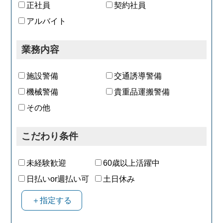
現在も担当施設数は右肩上がりで伸びてい
正社員
契約社員
ます。
アルバイト
勤務地はイオングループの商業施設がほと
んどなので、いつも身近で、見慣れた施設
で働けます！
業務内容
※応募後は転職活動のお手伝いをさせてい
ただくため、
弊社アドバイザーよりお電話させていただ
施設警備
交通誘導警備
きます。
機械警備
貴重品運搬警備
その他
こだわり条件
未経験歓迎
60歳以上活躍中
日払いor週払い可
土日休み
＋指定する