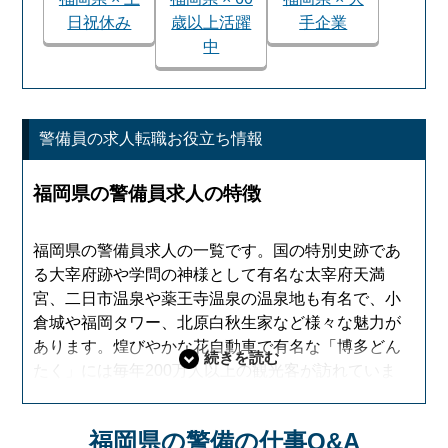
日祝休み
歳以上活躍
手企業
中
警備員の求人転職お役立ち情報
福岡県の警備員求人の特徴
福岡県の警備員求人の一覧です。国の特別史跡であ
る大宰府跡や学問の神様として有名な太宰府天満
宮、二日市温泉や薬王寺温泉の温泉地も有名で、小
倉城や福岡タワー、北原白秋生家など様々な魅力が
あります。煌びやかな花自動車で有名な「博多どん
たく」には毎年200万人以上の観光客が訪れていま
す。福岡市内ではタワーマンションや駅周辺の再開
発があり、警備員求人の需要が高まっています。福
福岡県の警備の仕事Q&A
岡県で警備員の求人を探すなら「セキュリティーワ