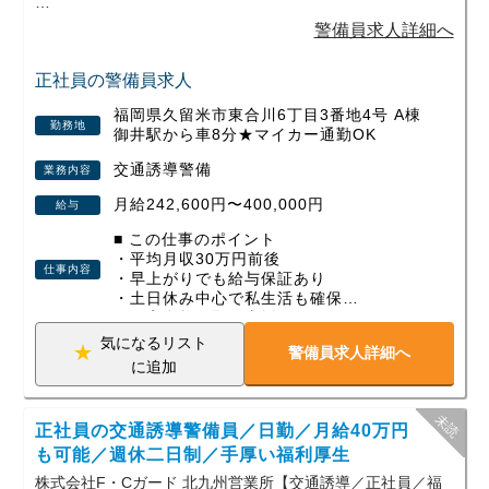
未経験スタートがほとんどで、
警備員求人詳細へ
今では現場の中心として活躍している社員もたくさんいま
す。
正社員の警備員求人
福岡県久留米市東合川6丁目3番地4号 A棟
働く環境もしっかり整えているので、
勤務地
御井駅から車8分★マイカー通勤OK
「警備って大変そう」と感じている方ほど、一度見てほしい
仕事です。
交通誘導警備
業務内容
月給242,600円〜400,000円
給与
まずはお気軽にご応募ください。
■ この仕事のポイント
・平均月収30万円前後
仕事内容
・早上がりでも給与保証あり
・土日休み中心で私生活も確保
・国家資格の取得支援あり
気になるリスト
警備員求人詳細へ
■ 業務概要
に追加
道路の安全を守る、社会に欠かせない仕事
です。
工事が安全に進むよう、交通規制の設置や
正社員の交通誘導警備員／日勤／月給40万円
監視・誘導をチームで行います。
も可能／週休二日制／手厚い福利厚生
屋外作業のため体力は使いますが、4〜5名
株式会社F・Cガード 北九州営業所【交通誘導／正社員／福