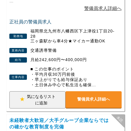
未経験スタートがほとんどで、
警備員求人詳細へ
今では現場の中心として活躍している社員もたくさんいま
す。
正社員の警備員求人
福岡県北九州市八幡西区下上津役1丁目20-
働く環境もしっかり整えているので、
28
勤務地
「警備って大変そう」と感じている方ほど、一度見てほしい
三ヶ森駅から車4分★マイカー通勤OK
仕事です。
交通誘導警備
業務内容
まずはお気軽にご応募ください。
月給242,600円〜400,000円
給与
■ この仕事のポイント
・平均月収30万円前後
仕事内容
・早上がりでも給与保証あり
・土日休み中心で私生活も確保
・国家資格の取得支援あり
気になるリスト
警備員求人詳細へ
■ 業務概要
に追加
道路の安全を守る、社会に欠かせない仕事
です。
工事が安全に進むよう、交通規制の設置や
未経験者大歓迎／大手グループ企業ならでは
監視・誘導をチームで行います。
の確かな教育制度を完備
屋外作業のため体力は使いますが、4〜5名