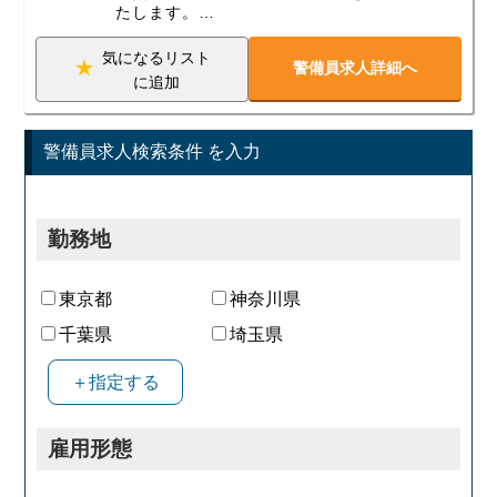
たします。
【教育制度充実】
気になるリスト
警備員求人詳細へ
安全・安心を提供する上で欠かせないの
に追加
が、業務知識の高い人材の育成。イオンデ
ィライトセキュリティでは基本のあいさつ
から始まり、言葉づかい、接客態度などの
研修を充実させ、質の高い人材育成を目指
警備員求人検索条件 を入力
して、「おもてなしの心」を大切にした研
修を行っています。
【働きやすさ抜群】
勤務地
働きやすさを重視の方大歓迎！イオンディ
ライトセキュリティ
では、「残業ほぼ無し」「育児休暇3年有
東京都
神奈川県
り」といった待遇をご
用意。また、イオングループ共済では結婚
千葉県
埼玉県
祝い金、介護休職制度
やテーマパークやリゾート施設の割引制度
＋指定する
などが利用可能。腰を
据えて活躍することができます。
【大手イオングループだから安心】
雇用形態
設立以来築き上げてきたグループ企業との
信頼関係のもと、継続して案件を獲得。