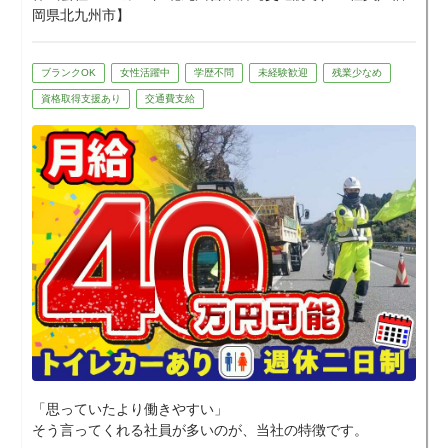
のチーム制でこまめに休憩を取りながら進
岡県北九州市】
めるため、無理なく働ける環境です。
実際に女性スタッフも活躍しています。
また、「雨で収入が減る」「トイレが不
ブランクOK
女性活躍中
学歴不問
未経験歓迎
残業少なめ
安」といった声に対しても、
資格取得支援あり
交通費支給
・雨天中止時の休業補償あり
・現場にトイレカー常設
など、安心して働ける体制を整えていま
す。
★屋外での仕事なので大変な面もあります
が、
その分「収入」「安定」「社会貢献」をし
っかり感じられる仕事です。
■ 1日の流れ
出勤後、チームで現場へ移動
↓
規制設置（看板・コーン設置など）
↓
監視・巡回・車両誘導（交代で休憩あり）
↓
撤収・帰社
「思っていたより働きやすい」
※現場により早上がりあり（給与保証）
そう言ってくれる社員が多いのが、当社の特徴です。