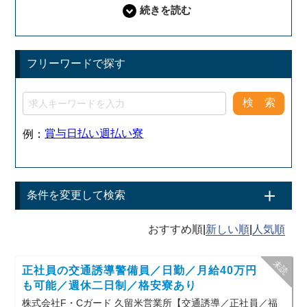
フリーワードで探す
賞与
日払い
週払い
寮
例：
条件を変更して検索
|
|
正社員の交通誘導警備員／日勤／月給40万円
も可能／週休二日制／格安寮あり
株式会社F・Cガード 久留米営業所【交通誘導／正社員／福