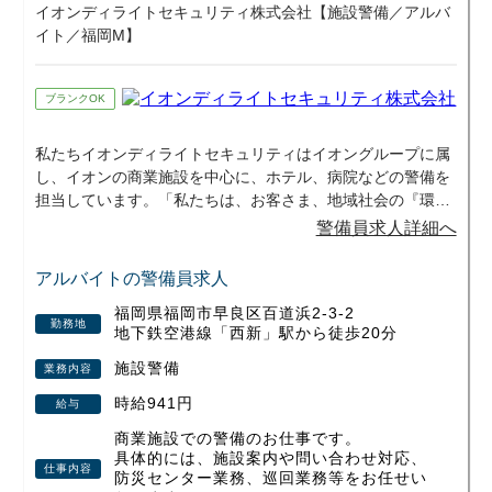
イオンディライトセキュリティ株式会社【施設警備／アルバ
のチーム制でこまめに休憩を取りながら進
イト／福岡M】
めるため、無理なく働ける環境です。
実際に女性スタッフも活躍しています。
また、「雨で収入が減る」「トイレが不
ブランクOK
安」といった声に対しても、
・雨天中止時の休業補償あり
私たちイオンディライトセキュリティはイオングループに属
・現場にトイレカー常設
など、安心して働ける体制を整えていま
し、イオンの商業施設を中心に、ホテル、病院などの警備を
す。
担当しています。「私たちは、お客さま、地域社会の『環境
価値』を創造し続けます」という経営理念を掲げ、環境価値
警備員求人詳細へ
★屋外での仕事なので大変な面もあります
を創造することで、喜び、輝き、心の豊かさといったディラ
が、
イトを提供しています。
その分「収入」「安定」「社会貢献」をし
アルバイトの警備員求人
っかり感じられる仕事です。
福岡県福岡市早良区百道浜2-3-2
勤務地
■ 1日の流れ
地下鉄空港線「西新」駅から徒歩20分
出勤後、チームで現場へ移動
施設警備
↓
業務内容
規制設置（看板・コーン設置など）
時給941円
給与
↓
監視・巡回・車両誘導（交代で休憩あり）
商業施設での警備のお仕事です。
↓
具体的には、施設案内や問い合わせ対応、
撤収・帰社
仕事内容
防災センター業務、巡回業務等をお任せい
※現場により早上がりあり（給与保証）