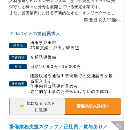
人材派遣やビルメンテナンス業、次世代防犯カメラの販売、
保守など様々な分野を展開している安定企業です。
また、警備業界における革新的なオピニオンリーダーとして
努力を続けていくためにも、新しい仲間を募集いたします。
警備員求人詳細へ
「定年退職後の運動不足解消」「扶養の範囲内で稼ぎたい」
などきっかけはなんでも問題ありません！
アルバイトの警備員求人
少しでも興味がございましたらお気軽にご応募、ご連絡くだ
埼玉県戸田市
さい。
勤務地
JR埼京線「戸田」駅周辺
交通誘導警備
業務内容
日給10,000円～15,000円
給与
建設現場や通信工事現場での交通誘導を担
当頂きます。
仕事内容
仕事内容は誘導作業のみ！
専門的な工事のお手伝いはないので体力に
自信がない方でも大丈夫♪
事前に丁寧な研修があるため、未経験の方
気になるリスト
警備員求人詳細へ
でも安心して警備員デビューできます。
に追加
＜勤務地を選べます＞
埼玉県・東京都にてお住まいに近い勤務地
警備業務支援スタッフ／正社員／賞与あり／
をご紹介します。