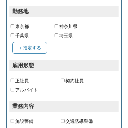
▼戸田支店へ出社
▼朝礼などで社内・課内連絡を確認し必要
勤務地
に応じて調整
▼担当する各対象施設への巡回、支店内で
事務作業
東京都
神奈川県
▼退社
千葉県
埼玉県
＋指定する
雇用形態
正社員
契約社員
アルバイト
業務内容
施設警備
交通誘導警備