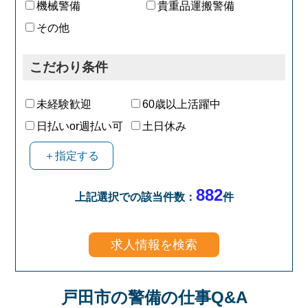
機械警備
貴重品運搬警備
その他
こだわり条件
未経験歓迎
60歳以上活躍中
日払いor週払い可
土日休み
＋指定する
882
上記選択での該当件数：
件
戸田市の警備の仕事Q&A