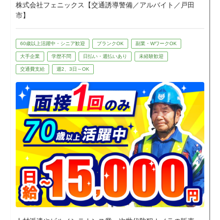
株式会社フェニックス【交通誘導警備／アルバイト／戸田
市】
60歳以上活躍中・シニア歓迎
ブランクOK
副業・WワークOK
大手企業
学歴不問
日払い・週払いあり
未経験歓迎
交通費支給
週2、3日～OK