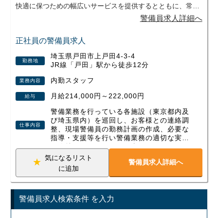
快適に保つための幅広いサービスを提供するとともに、常に
最先端の技術とイノベーションを追求してきました。現在は
警備員求人詳細へ
公共施設から民間施設まで350棟を超える施設の管理・運営
や、劇場ホール運営等の施設運営サービス、ビル遠隔監視、
正社員の警備員求人
ビルディングオートメーション、設備機器保守施工等の技術
埼玉県戸田市上戸田4-3-4
サービスも行っております。24時間365日安心・安全・快適
勤務地
JR線「戸田」駅から徒歩12分
な施設運営維持管理サービスを提供する当社では、技術の進
歩を見据え、ともにチャレンジしてくれるスタッフを募集し
内勤スタッフ
業務内容
ています。新しいことにどんどんチャレンジして業務の領域
月給214,000円～222,000円
給与
を広げていく姿勢がある会社です！社内は硬い雰囲気ではな
く、話しやすい人が多い職場ですし、私たちもできる限りバ
警備業務を行っている各施設（東京都内及
ックアップしますので安心してご応募いただければと思いま
び埼玉県内）を巡回し、お客様との連絡調
仕事内容
す。
整、現場警備員の勤務計画の作成、必要な
指導・支援等を行い警備業務の適切な実施
を維持していただくお仕事です。また、現
場に欠員等が生じた場合には代勤（自ら警
気になるリスト
警備員求人詳細へ
備員として現場に配置し24時間等の警備業
に追加
務）に従事していただきます。
移動は鉄道や社有車を用意しています。な
お代勤、朝夕の巡回を要する場合などは直
警備員求人検索条件 を入力
行・直帰の対応も可能です！
【主な1日の流れ】