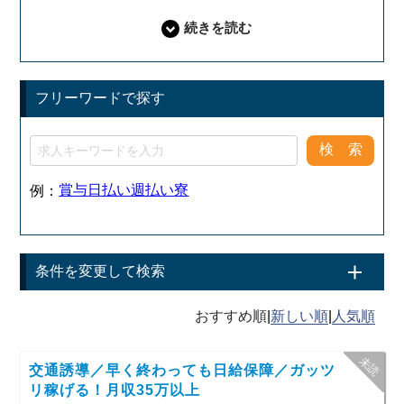
フリーワードで探す
賞与
日払い
週払い
寮
例：
条件を変更して検索
|
|
交通誘導／早く終わっても日給保障／ガッツ
リ稼げる！月収35万以上