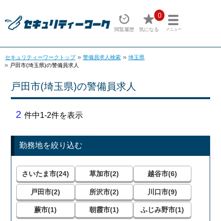
0
閲覧履歴
気になる
メニュー
セキュリティーワークトップ
警備員求人検索
埼玉県
戸田市(埼玉県)の警備員求人
戸田市(埼玉県)の警備員求人
2
件中1-2件を表示
勤務地を絞り込む
さいたま市(24)
草加市(2)
越谷市(6)
戸田市(2)
所沢市(2)
川口市(9)
蕨市(1)
朝霞市(1)
ふじみ野市(1)