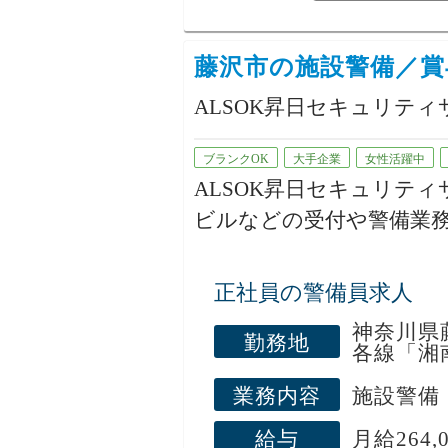
現場の“
かせない
藤沢市の施設警備／賞与
▼未経験
最初は3
ALSOK昇日セキュリテ
ート。
近くに先
ったこと
ブランクOK
大手企業
女性活躍中
一人で任
ALSOK昇日セキュリテ
ての方も
ビルなどの受付や警備業
▼体への
昨年も国を挙げてのビッ
重いもの
が増大しています。
が中心。
正社員の警備員求人
無理なく
万全の教育体制でお迎え
神奈川県
勤務地
ください。
各線「湘
業務内容
施設警備
＜スタッフの声＞
（隊員Kさん／30代／勤続
給与
月給264,