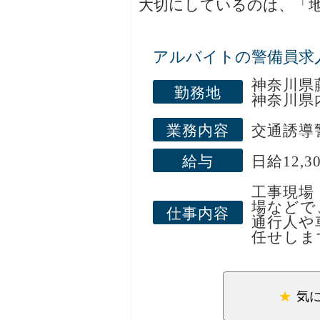
大切にしているのは、「
現場へは
通勤の負
当社は、地域の安全を守
アルバイトの警備員求
■若手・
日々の仕事を通じて、街
20代～
神奈川県
活躍中。
勤務地
神奈川県
「警備は
未経験からスタートした
ます。
業務内容
交通誘導
はじめての方でも安心し
給与
日給12,3
「地域の役に立つ仕事が
工事現場
そんな想いをお持ちの方
場などで
仕事内容
通行人や
ぜひお気軽にご応募くだ
任せしま
具体的に
・歩行者
・車両の
気
・周辺の