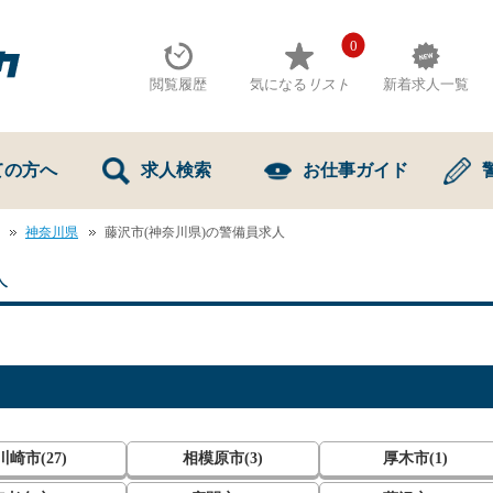
0
閲覧履歴
気になる
リスト
新着求人一覧
ての方へ
求人検索
お仕事ガイド
神奈川県
藤沢市(神奈川県)の警備員求人
人
川崎市(27)
相模原市(3)
厚木市(1)