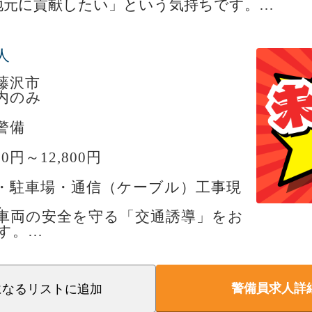
地元に貢献したい」という気持ちです。
直行直帰可能。
担を減らしながら働けます。
りたいという想いから立ち上げました。
人
女性スタッフ活躍中
の安心を支えるやりがいを感じられる環境です
30代の若手スタッフや女性スタッフも
藤沢市
内のみ
初めて」という方も多数在籍してい
スタッフも多く、
警備
て働ける体制を整えています。
00円～12,800円
したい」
・駐車場・通信（ケーブル）工事現
と、一緒に働けることを楽しみにしています。
、
車両の安全を守る「交通誘導」をお
さい。
す。
は、
へのお声がけや安全確保
警備員求人詳
誘導・進行サポート
になるリスト
に追加
安全確認 など