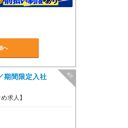
細へ
／期間限定入社
すめ求人】