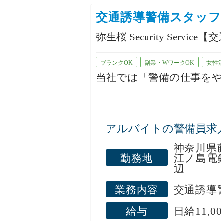
交通誘導警備スタッフ
弥生桜 Security Ser
ブランクOK
副業・WワークOK
女性
当社では「警備の仕事を
最初は先輩スタッフがし
い。
アルバイトの警備員求
神奈川県
若手スタッフや女性スタ
勤務地
江ノ島電
辺
ます。
業務内容
交通誘導
「まずは少しだけ働いて
給与
日給11,0
「安定して長く続けたい