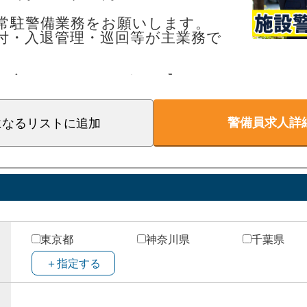
力的に厳しく休みも取れなかったため、将来を
常駐警備業務をお願いします。
付・入退管理・巡回等が主業務で
なく、家族との時間も十分とれるようになりま
るだけ」というイメージがありましたが、道案
の方もしっかりサポート】
備未経験スタートなので、安心して
職での接客経験が活かされています。
きるようにしっかりした教育制度を
で未経験者の僕にも優しく指導してくれるため
警備員求人詳
ています。
になるリスト
に追加
です。
年代層が活躍】
の20代から60代のベテラン社員ま
い年代が活躍中！
0歳（シニア社員として再雇用制度あ
アアップ可能】
東京都
神奈川県
千葉県
験を積んだ後、「新しい業務にチャ
＋指定する
てみたい」「もっとスキルを伸ばし
、意欲があれば異動やキャリアアッ
！