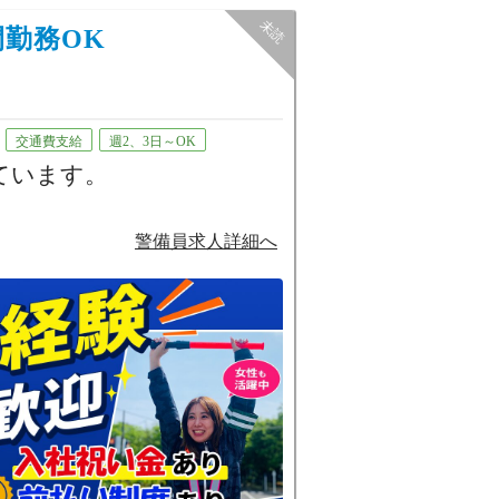
勤務OK
交通費支給
週2、3日～OK
ています。
しますのでご安心くださ
警備員求人詳細へ
メンバーも多数在籍してい