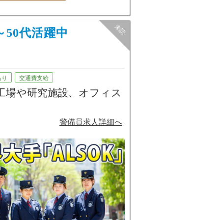
～50代活躍中
】
あり
交通費支給
の工場や研究施設、オフィス
的なサービスの提供で依頼
警備員求人詳細へ
たいという方もぜひご応募