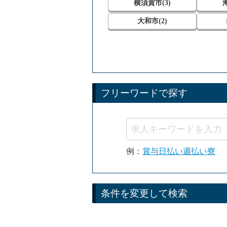
横須賀市(3)
大和市(2)
フリーワードで探す
例：
賞与
日払い
週払い
寮
条件を変更して検索