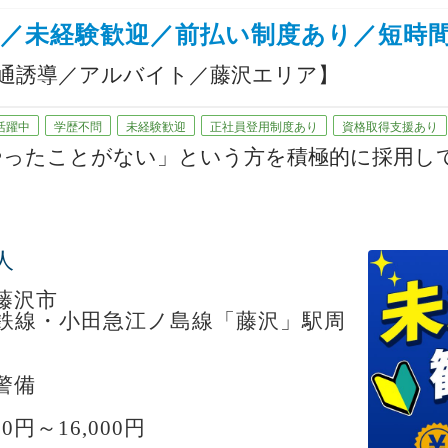
／未経験歓迎／前払い制度あり／短時間
vice【交通誘導／アルバイト／藤沢エリア】
活躍中
学歴不問
未経験歓迎
正社員登用制度あり
資格取得支援あり
やったことがない」という方を積極的に採用し
っかりサポートし、働きやすい現場からお任せ
人
藤沢市
ッフも活躍しており、未経験からスタートした
鉄線・小田急江ノ島線「藤沢」駅周
警備
みたい」
00円～16,000円
」