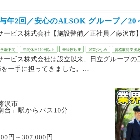
当たり前の安全”を支える、社会に欠
お仕事です。
年2回／安心のALSOK グループ／20
でも安心のスタート
名程度のチーム体制の現場からスタ
ィサービス株式会社【施設警備／正社員／藤沢市
輩がいるので、わからないことや困
はすぐに相談できます。
学歴不問
年間休日110日以上
未経験歓迎
残業少なめ
資格取得支援
されることはないので、警備が初め
ィサービス株式会社は設立以来、日立グループ
安心して始められます。
務を一手に担ってきました。
負担も少なめ
クイベントに携わっており、長年の実績と安定
を持つ作業はなく、シンプルな業務
続けやすいのも魅力です。
しますので、未経験から警備員にチャレンジし
藤沢市
南台」駅からバス10分
10ヶ月）
000円～307,000円