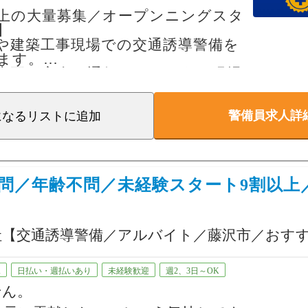
。
以上の大量募集／オープンニングスタ
】
や建築工事現場での交通誘導警備を
しています。
ます。
車両が安全に通行できるよう、現場
導を行うシンプルなお仕事です。
警備員求人詳
の方も大歓迎！
になるリスト
に追加
は一切不問。
法定研修と現場研修を実施し、最初
タッフと一緒に勤務するため、警備
経験がなくても安心してスタートで
問／年齢不問／未経験スタート9割以上
一人で現場に出ることはありませ
社【交通誘導警備／アルバイト／藤沢市／おす
浜・新宿・町田エリアを中心に多数
きる限り自宅近くの現場を考慮しま
K
日払い・週払いあり
未経験歓迎
週2、3日～OK
せん。
帰OK