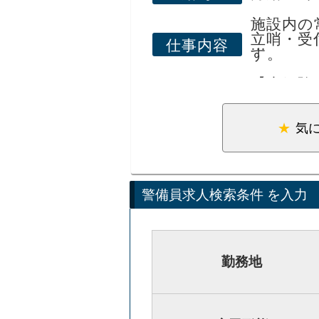
前職のドライバーでは体
施設内の
た。
立哨・受
仕事内容
す。
現在は体力的な負担が少
また警備業は「立ってい
【未経験
8割が警
業に近い業務もあり、前
業務がで
職場の人達はとても親切
ご準備し
気
方も安心して働ける職場
【幅広い
新卒入社
で、幅広
警備員求人検索条件 を入力
※定年6
り）
【キャリ
勤務地
現場で経
レンジし
たい」等
プも可能