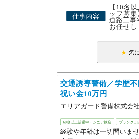
どちらの方も歓迎します
【10名
ッフ募集
仕事内容
道路工事
あなたのご応募をお待ち
お任せし
歩行者や
周辺で誘
■未経験
気
警備経験
入社後は
は先輩ス
の知識や
交通誘導警備／学歴不
きます。
最初から
祝い金10万円
ん。
エリアガード警備株式会
現場は横
あり、で
60歳以上活躍中・シニア歓迎
ブランクO
す。
経験や年齢は一切問いま
■直行直