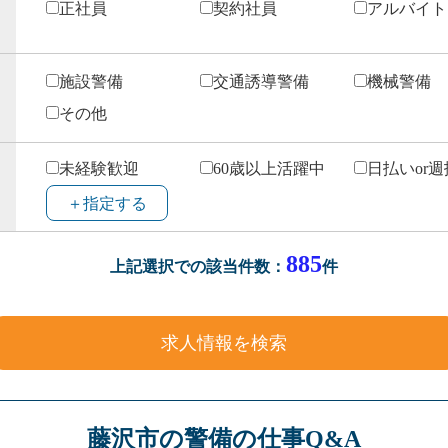
正社員
契約社員
アルバイト
施設警備
交通誘導警備
機械警備
その他
未経験歓迎
60歳以上活躍中
日払いor
＋指定する
885
上記選択での該当件数：
件
藤沢市の警備の仕事Q&A