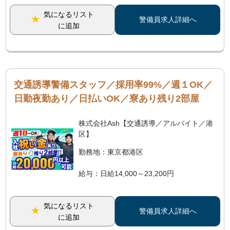
気になるリスト
警備員求人詳細へ
に追加
交通誘導警備スタッフ／採用率99%／週１OK／
日勤夜勤あり／日払いOK／寮あり残り2部屋
株式会社Ash【交通誘導／アルバイト／港
区】
勤務地：東京都港区
給与：日給14,000～23,200円
気になるリスト
警備員求人詳細へ
に追加