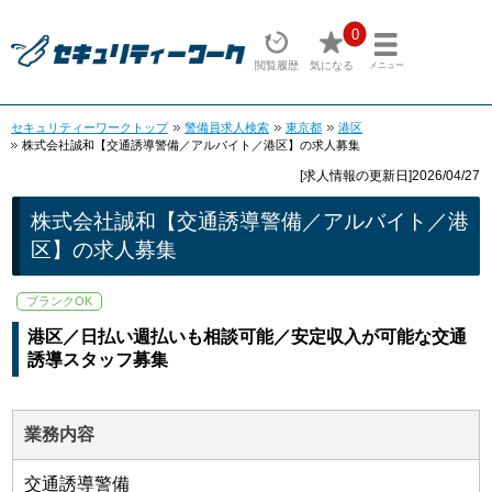
0
閲覧履歴
気になる
メニュー
セキュリティーワークトップ
警備員求人検索
東京都
港区
株式会社誠和【交通誘導警備／アルバイト／港区】の求人募集
[求人情報の更新日]2026/04/27
株式会社誠和【交通誘導警備／アルバイト／港
区】の求人募集
ブランクOK
港区／日払い週払いも相談可能／安定収入が可能な交通
誘導スタッフ募集
業務内容
交通誘導警備