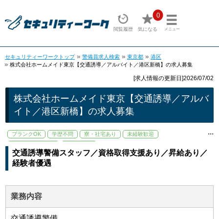
0
閲覧履歴
気になる
メニュー
セキュリティーワークトップ
警備員求人検索
東京都
港区
株式会社ホームメイド東京【交通誘導／アルバイト／港区新橋】の求人募集
[求人情報の更新日]2026/07/02
株式会社ホームメイド東京【交通誘導／アルバ
イト／港区新橋】の求人募集
...
ブランクOK
学歴不問
寮・社宅あり
未経験歓迎
資格取得支援あり
交通費支給
交通誘導警備スタッフ／資格取得支援あり／昇給あり／
経験者優遇
業務内容
交通誘導警備