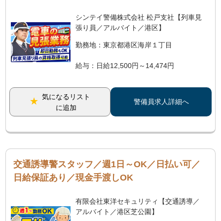
シンテイ警備株式会社 松戸支社【列車見
張り員／アルバイト／港区】
勤務地：東京都港区海岸１丁目
給与：日給12,500円～14,474円
気になるリスト
警備員求人詳細へ
に追加
交通誘導警スタッフ／週1日～OK／日払い可／
日給保証あり／現金手渡しOK
有限会社東洋セキュリティ【交通誘導／
アルバイト／港区芝公園】