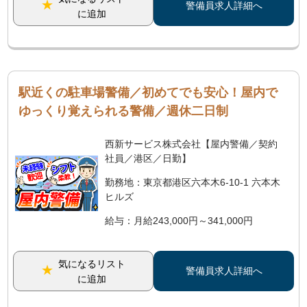
警備員求人詳細へ
に追加
駅近くの駐車場警備／初めてでも安心！屋内で
ゆっくり覚えられる警備／週休二日制
西新サービス株式会社【屋内警備／契約
社員／港区／日勤】
勤務地：東京都港区六本木6-10-1 六本木
ヒルズ
給与：月給243,000円～341,000円
気になるリスト
警備員求人詳細へ
に追加