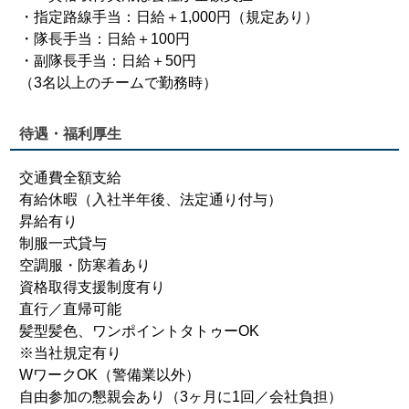
・指定路線手当：日給＋1,000円（規定あり）
・隊長手当：日給＋100円
・副隊長手当：日給＋50円
（3名以上のチームで勤務時）
待遇・福利厚生
交通費全額支給
有給休暇（入社半年後、法定通り付与）
昇給有り
制服一式貸与
空調服・防寒着あり
資格取得支援制度有り
直行／直帰可能
髪型髪色、ワンポイントタトゥーOK
※当社規定有り
WワークOK（警備業以外）
自由参加の懇親会あり（3ヶ月に1回／会社負担）