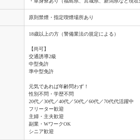
・単身寮あり（福島県、宮城県、新潟県など現在
原則禁煙・指定喫煙場所あり
18歳以上の方（警備業法の規定による）
【尚可】
交通誘導2級
中型免許
準中型免許
元気であれば年齢問わず！
性別不問・学歴不問
20代／30代／40代／50代／60代／70代代活躍中
フリーター歓迎
主婦・主夫歓迎
副業・WワークOK
シニア歓迎