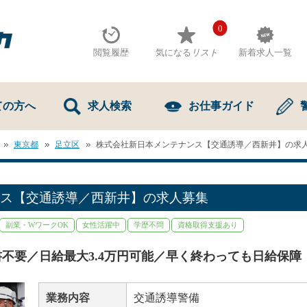
0
閲覧履歴
気になる
リスト
新着求人一覧
ての方へ
求人検索
お仕事ガイド
東京都
足立区
株式会社新日本メンテナンス【交通誘導／西新井】の求
ス【交通誘導／西新井】の求人募集
副業・WワークOK
女性活躍中
学歴不問
資格取得支援あり
不要／日給最大3.4万円可能／早く終わっても日給保障
業務内容
交通誘導警備