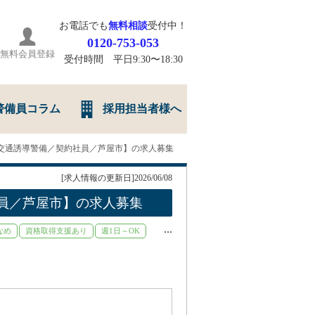
お電話でも
無料相談
受付中！
0120-753-053
無料会員登録
受付時間 平日9:30〜18:30
警備員コラム
採用担当者様へ
交通誘導警備／契約社員／芦屋市】の求人募集
[求人情報の更新日]2026/06/08
員／芦屋市】の求人募集
...
なめ
資格取得支援あり
週1日～OK