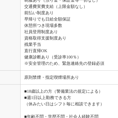
制服あり（預り金・保証金等一切なし）
交通費実費支給（上限金額なし）
前払い制度あり
早帰りでも日給全額保証
休憩所つき現場多数
社員登用制度あり
資格取得支援制度あり
残業手当
直行直帰OK
健康診断あり（受診率100％）
※安全管理のため、緊急連絡先の登録必須
原則禁煙・指定喫煙場所あり
■18歳以上の方（警備業法の規定による）
■週1日以上勤務できる方
（休みたい日はシフト毎に相談できます）
■年齢不問・学歴不問・社会人経験不問