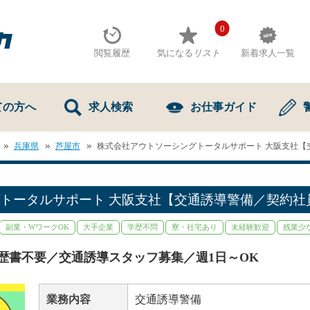
0
閲覧履歴
気になる
リスト
新着求人一覧
ての方へ
求人検索
お仕事ガイド
兵庫県
芦屋市
株式会社アウトソーシングトータルサポート 大阪支社【
トータルサポート 大阪支社【交通誘導警備／契約社
副業・WワークOK
大手企業
学歴不問
寮・社宅あり
未経験歓迎
残業少
履歴書不要／交通誘導スタッフ募集／週1日～OK
業務内容
交通誘導警備