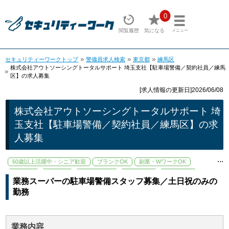
0
閲覧履歴
気になる
メニュー
セキュリティーワークトップ
警備員求人検索
東京都
練馬区
株式会社アウトソーシングトータルサポート 埼玉支社【駐車場警備／契約社員／練馬
区】の求人募集
[求人情報の更新日]2026/06/08
株式会社アウトソーシングトータルサポート 埼
玉支社【駐車場警備／契約社員／練馬区】の求
人募集
...
60歳以上活躍中・シニア歓迎
ブランクOK
副業・WワークOK
大手企業
学歴不問
寮・社宅あり
未経験歓迎
残業少なめ
業務スーパーの駐車場警備スタッフ募集／土日祝のみの
資格取得支援あり
駅から徒歩5分以内
勤務
業務内容