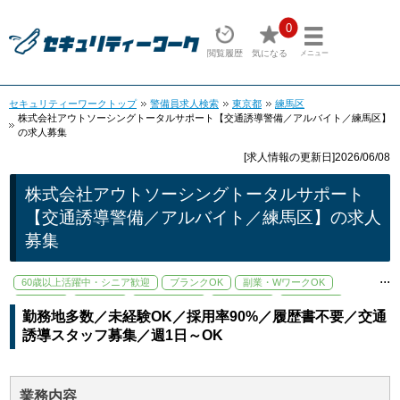
0
閲覧履歴
気になる
メニュー
セキュリティーワークトップ
警備員求人検索
東京都
練馬区
株式会社アウトソーシングトータルサポート【交通誘導警備／アルバイト／練馬区】
の求人募集
[求人情報の更新日]2026/06/08
株式会社アウトソーシングトータルサポート
【交通誘導警備／アルバイト／練馬区】の求人
募集
...
60歳以上活躍中・シニア歓迎
ブランクOK
副業・WワークOK
大手企業
学歴不問
寮・社宅あり
未経験歓迎
残業少なめ
勤務地多数／未経験OK／採用率90%／履歴書不要／交通
資格取得支援あり
駅から徒歩5分以内
誘導スタッフ募集／週1日～OK
業務内容