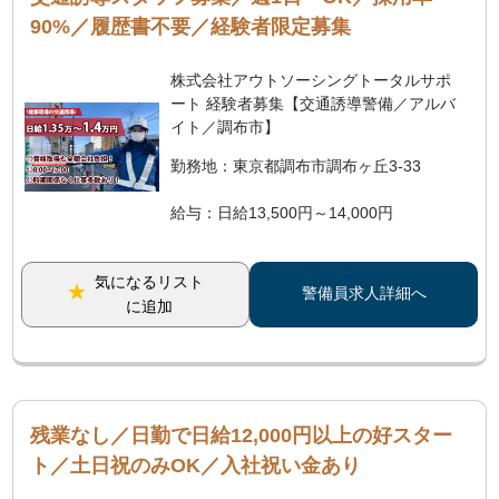
90%／履歴書不要／経験者限定募集
株式会社アウトソーシングトータルサポ
ート 経験者募集【交通誘導警備／アルバ
イト／調布市】
勤務地：東京都調布市調布ヶ丘3-33
給与：日給13,500円～14,000円
気になるリスト
警備員求人詳細へ
に追加
残業なし／日勤で日給12,000円以上の好スター
ト／土日祝のみOK／入社祝い金あり