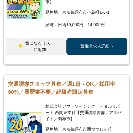
市】
勤務地：東京都調布市小島町1-6-1
給与：日給10,000円～14,000円
気になるリスト
警備員求人詳細へ
に追加
交通誘導スタッフ募集／週1日～OK／採用率
90%／履歴書不要／経験者限定募集
株式会社アウトソーシングトータルサポ
ート 西関東支社【交通誘導警備／アルバ
イト／調布市】
勤務地：東京都調布市西つつじヶ丘