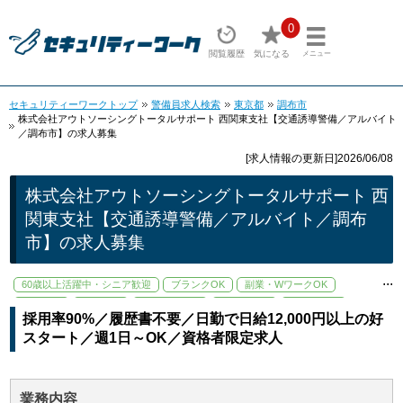
0
閲覧履歴
気になる
メニュー
セキュリティーワークトップ
警備員求人検索
東京都
調布市
株式会社アウトソーシングトータルサポート 西関東支社【交通誘導警備／アルバイト
／調布市】の求人募集
[求人情報の更新日]2026/06/08
株式会社アウトソーシングトータルサポート 西
関東支社【交通誘導警備／アルバイト／調布
市】の求人募集
...
60歳以上活躍中・シニア歓迎
ブランクOK
副業・WワークOK
大手企業
学歴不問
寮・社宅あり
未経験歓迎
残業少なめ
採用率90%／履歴書不要／日勤で日給12,000円以上の好
資格取得支援あり
駅から徒歩5分以内
スタート／週1日～OK／資格者限定求人
業務内容