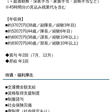
（＋超過勤務・深夜手当・家族手当・資格手当など）
※45時間分の見込み残業代を含む
【年収例】
■約370万円(38歳／副隊長／経験3年目)
■約520万円(44歳／隊長／経験6年目）
■約600万円(38歳／課長／経験10年以上）
■約830万円(40歳／部長／経験10年以上)
◆賞与 年2回（7月、12月）
◆昇給 年1回
待遇・福利厚生
■交通費全額支給
■資格取得支援制度
■制服貸与
■社会保険完備
■寮制度（社内規定あり）