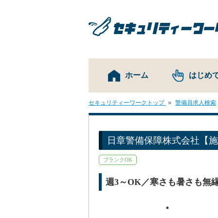
ホーム
はじめ
セキュリティーワークトップ
警備員求人検索
日章警備保障株式会社【施
ブランクOK
週3～OK／寒さも暑さも無