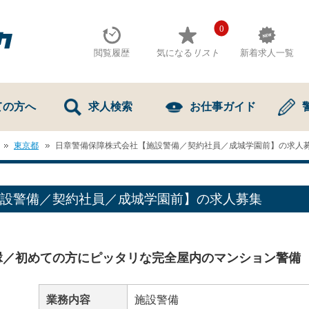
0
閲覧履歴
気になる
リスト
新着求人一覧
ての方へ
求人検索
お仕事ガイド
東京都
日章警備保障株式会社【施設警備／契約社員／成城学園前】の求人
設警備／契約社員／成城学園前】の求人募集
縁／初めての方にピッタリな完全屋内のマンション警備
業務内容
施設警備