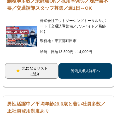
勤務地多数／未経験OK／採用率90%／履歴書不
要／交通誘導スタッフ募集／週1日～OK
株式会社アウトソーシングトータルサポ
ート【交通誘導警備／アルバイト／葛飾
区】
勤務地：東京都町田市
給与：日給13,500円～14,000円
気になるリスト
警備員求人詳細へ
に追加
男性活躍中／平均年齢29.6歳と若い社員多数／
正社員登用制度あり