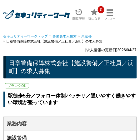
0
閲覧履歴
気になる
メニュー
セキュリティーワークトップ
警備員求人検索
東京都
日章警備保障株式会社【施設警備／正社員／浜町】の求人募集
[求人情報の更新日]2026/04/27
日章警備保障株式会社【施設警備／正社員／浜
町】の求人募集
ブランクOK
駅徒歩5分／フォロー体制バッチリ／通いやすく働きやす
い環境が整っています
業務内容
施設警備