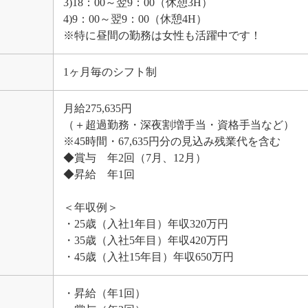
3)18：00～翌9：00（休憩3H）
4)9：00～翌9：00（休憩4H）
※特に昼間の勤務は女性も活躍中です！
1ヶ月毎のシフト制
月給275,635円
（＋超過勤務・深夜割増手当・資格手当など）
※45時間・67,635円分の見込み残業代を含む
◆賞与 年2回（7月、12月）
◆昇給 年1回
＜年収例＞
・25歳（入社1年目）年収320万円
・35歳（入社5年目）年収420万円
・45歳（入社15年目）年収650万円
・昇給（年1回）