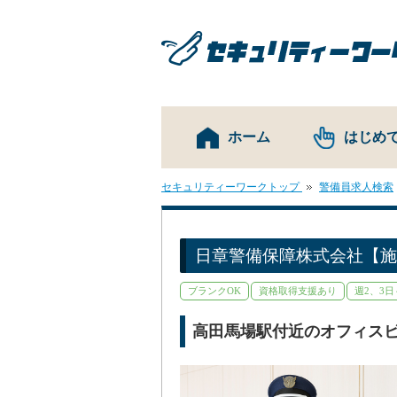
ホーム
はじめ
セキュリティーワークトップ
警備員求人検索
日章警備保障株式会社【施
ブランクOK
資格取得支援あり
週2、3日
高田馬場駅付近のオフィスビ