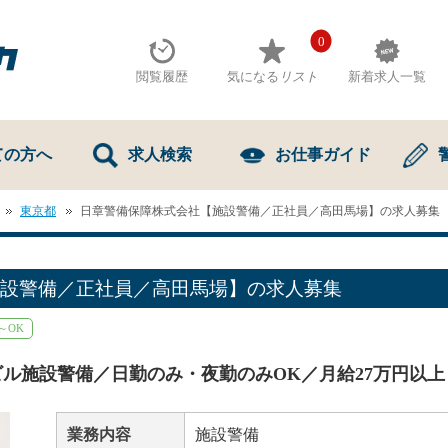
0
閲覧履歴
気になる
リスト
新着求人一覧
ての方へ
求人検索
お仕事ガイド
東京都
日章警備保障株式会社【施設警備／正社員／高田馬場】の求人募集
設警備／正社員／高田馬場】の求人募集
～OK
ル施設警備／日勤のみ・夜勤のみOK／月給27万円以上
業務内容
施設警備