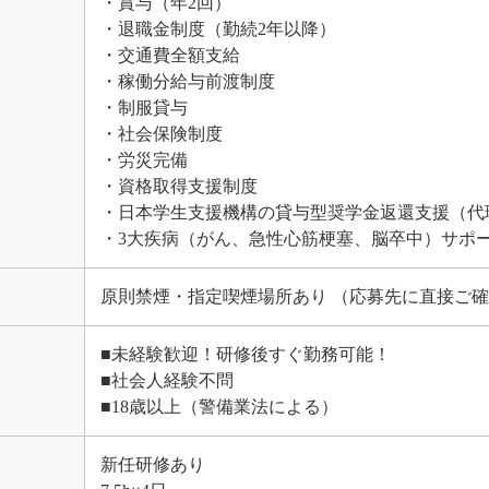
・賞与（年2回）
・退職金制度（勤続2年以降）
・交通費全額支給
・稼働分給与前渡制度
・制服貸与
・社会保険制度
・労災完備
・資格取得支援制度
・日本学生支援機構の貸与型奨学金返還支援（代
・3大疾病（がん、急性心筋梗塞、脳卒中）サポ
原則禁煙・指定喫煙場所あり （応募先に直接ご
■未経験歓迎！研修後すぐ勤務可能！
■社会人経験不問
■18歳以上（警備業法による）
新任研修あり