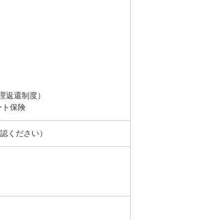
理返還制度）
ート保険
確認ください）