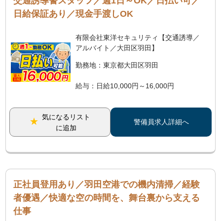
交通誘導警スタッフ／週1日～OK／日払い可／
日給保証あり／現金手渡しOK
有限会社東洋セキュリティ【交通誘導／
アルバイト／大田区羽田】
勤務地：東京都大田区羽田
給与：日給10,000円～16,000円
気になるリスト
警備員求人詳細へ
に追加
正社員登用あり／羽田空港での機内清掃／経験
者優遇／快適な空の時間を、舞台裏から支える
仕事