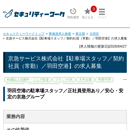
0
閲覧履歴
気になる
メニュー
セキュリティーワークトップ
警備員求人検索
東京都
大田区
京急サービス株式会社【駐車場スタッフ／契約社員（常勤）／羽田空港】の求人募集
[求人情報の更新日]2026/04/27
京急サービス株式会社【駐車場スタッフ／契約
社員（常勤）／羽田空港】の求人募集
...
60歳以上活躍中・シニア歓迎
ブランクOK
大手企業
学歴不問
未経験歓迎
正社員登用制度あり
駅から徒歩5分以内
羽田空港の駐車場スタッフ／正社員登用あり／安心・安
定の京急グループ
業務内容
その他警備