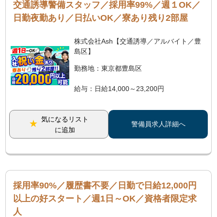
交通誘導警備スタッフ／採用率99%／週１OK／
日勤夜勤あり／日払いOK／寮あり残り2部屋
株式会社Ash【交通誘導／アルバイト／豊
島区】
勤務地：東京都豊島区
給与：日給14,000～23,200円
気になるリスト
警備員求人詳細へ
に追加
採用率90%／履歴書不要／日勤で日給12,000円
以上の好スタート／週1日～OK／資格者限定求
人