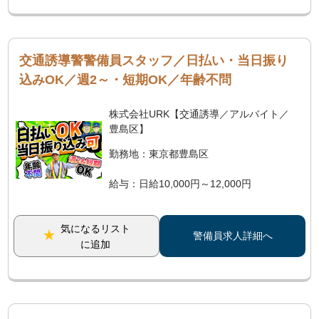
交通誘導警警備員スタッフ／日払い・当日振り
込みOK／週2～・短期OK／年齢不問
株式会社URK【交通誘導／アルバイト／
豊島区】
勤務地：東京都豊島区
給与：日給10,000円～12,000円
気になるリスト
警備員求人詳細へ
に追加