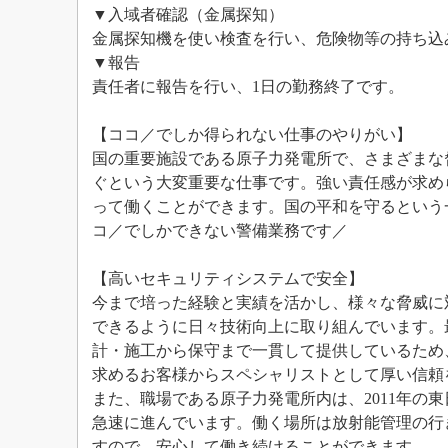
▼入域者確認（金属探知）
金属探知機を使い検査を行い、危険物等の持ち込
▼報告
責任者に報告を行い、1日の勤務終了です。
【ココ／でしか得られない仕事のやりがい】
国の重要施設である原子力発電所で、さまざまな
ぐという大変重要な仕事です。強い責任感が求め
って働くことができます。国の平和を守るという
コ／でしかできない警備業務です／
【高いセキュリティシステムで安全】
今まで培った経験と実績を活かし、様々な脅威に
できるように日々技術向上に取り組んでいます。
計・施工から保守まで一貫して提供しているため
求めるお客様からスペシャリストとして厚い信頼
また、職場である原子力発電所内は、2011年の
急速に進んでいます。働く場所は放射能管理の行
すので、安心して働き続けることができます。