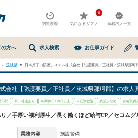
0
閲覧履歴
気になる
リスト
新着求人一覧
ての方へ
求人検索
お仕事ガイド
茨城県
日本原子力防護システム株式会社【防護要員／正社員／茨城県那珂
式会社【防護要員／正社員／茨城県那珂郡】の求人
歴不問
寮・社宅あり
年間休日110日以上
未経験歓迎
残業少なめ
資格取得
り／手厚い福利厚生／長く働くほど給与UP／セコムグ
業務内容
施設警備