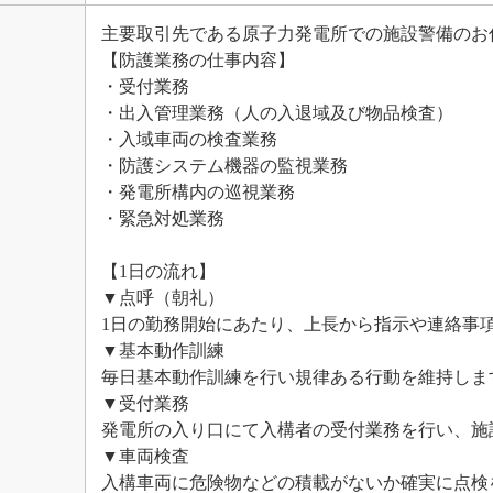
主要取引先である原子力発電所での施設警備のお
【防護業務の仕事内容】
・受付業務
・出入管理業務（人の入退域及び物品検査）
・入域車両の検査業務
・防護システム機器の監視業務
・発電所構内の巡視業務
・緊急対処業務
【1日の流れ】
▼点呼（朝礼）
1日の勤務開始にあたり、上長から指示や連絡事
▼基本動作訓練
毎日基本動作訓練を行い規律ある行動を維持しま
▼受付業務
発電所の入り口にて入構者の受付業務を行い、施
▼車両検査
入構車両に危険物などの積載がないか確実に点検