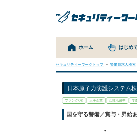
ホーム
はじめ
セキュリティーワークトップ
警備員求人検索
日本原子力防護システム株
ブランクOK
大手企業
女性活躍中
学
国を守る警備／賞与・昇給あ