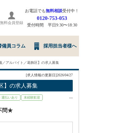
お電話でも
無料相談
受付中！
0120-753-053
無料会員登録
受付時間 平日9:30〜18:30
警備員コラム
採用担当者様へ
備／アルバイト／葛飾区】の求人募集
[求人情報の更新日]2026/04/27
区】の求人募集
...
・週払いあり
未経験歓迎
不問★