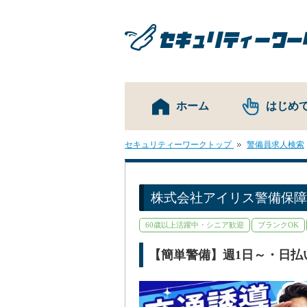
ホーム
はじめ
セキュリティーワークトップ
警備員求人検索
株式会社アイリス警備保障
60歳以上活躍中・シニア歓迎
ブランクOK
資格取得支援あり
交通費支給
週1日～O
【簡単警備】週1日～・日払い