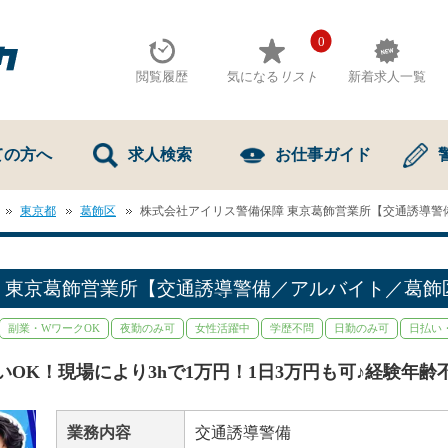
0
閲覧履歴
気になる
リスト
新着求人一覧
ての方へ
求人検索
お仕事ガイド
東京都
葛飾区
株式会社アイリス警備保障 東京葛飾営業所【交通誘導警
 東京葛飾営業所【交通誘導警備／アルバイト／葛飾
副業・WワークOK
夜勤のみ可
女性活躍中
学歴不問
日勤のみ可
日払い
K
OK！現場により3hで1万円！1日3万円も可♪経験年齢
業務内容
交通誘導警備