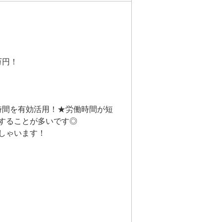
万円！
時間を有効活用！★労働時間が短
業することが多いです◎
しゃいます！
。