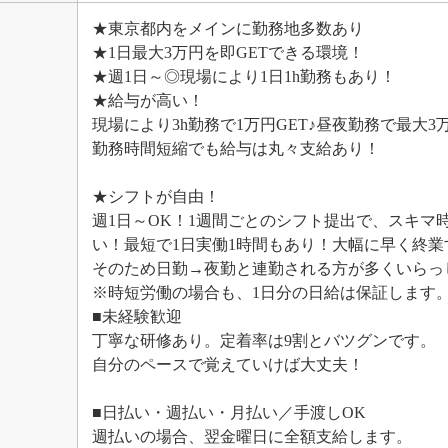
★東京都内をメインに勤務地多数あり
★1日最大3万円を即GETできる環境！
★週1日～◎現場により1日1h勤務もあり！
★給与が高い！
現場により3h勤務で1万円GET♪昼夜勤務で最大3
勤務時間短縮でも給与は丸々支給あり！
★シフトが自由！
週1日～OK！1週間ごとのシフト提出で、スキマ
い！最短で1日実働1時間もあり！大幅に早く終
そのため日勤→夜勤と連勤される方が多くいらっ
※時短労働の場合も、1日分の日給は保証します
■未経験歓迎
丁寧な研修あり。定着率は9割とバツグンです。
自分のペースで覚えていけば大丈夫！
■日払い・週払い・月払い／手渡しOK
週払いの場合、翌金曜日に全額支給します。