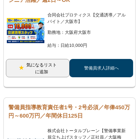
シニア活躍／週2日～OK
合同会社プロティクス【交通誘導／アル
バイト／大阪市】
勤務地：大阪府大阪市
給与：日給10,000円
気になるリスト
警備員求人詳細へ
に追加
警備員指導教育責任者1号・2号必須／年俸450万
円～600万円／年間休日125日
株式会社トータルブレーン【警備事業新
規立ち上げスタッフ／正社員／大阪梅