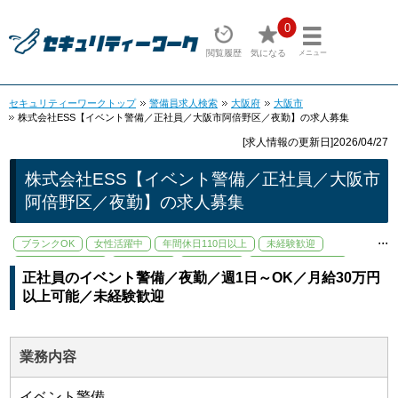
0
閲覧履歴
気になる
メニュー
セキュリティーワークトップ
警備員求人検索
大阪府
大阪市
株式会社ESS【イベント警備／正社員／大阪市阿倍野区／夜勤】の求人募集
[求人情報の更新日]2026/04/27
株式会社ESS【イベント警備／正社員／大阪市
阿倍野区／夜勤】の求人募集
...
ブランクOK
女性活躍中
年間休日110日以上
未経験歓迎
資格取得支援あり
交通費支給
週1日～OK
駅から徒歩5分以内
正社員のイベント警備／夜勤／週1日～OK／月給30万円
以上可能／未経験歓迎
業務内容
イベント警備