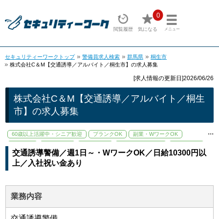
0
閲覧履歴
気になる
メニュー
セキュリティーワークトップ
警備員求人検索
群馬県
桐生市
株式会社C＆M【交通誘導／アルバイト／桐生市】の求人募集
[求人情報の更新日]2026/06/26
株式会社C＆M【交通誘導／アルバイト／桐生
市】の求人募集
...
60歳以上活躍中・シニア歓迎
ブランクOK
副業・WワークOK
学歴不問
未経験歓迎
残業少なめ
資格取得支援あり
交通費支給
交通誘導警備／週1日～・WワークOK／日給10300円以
週1日～OK
上／入社祝い金あり
業務内容
交通誘導警備