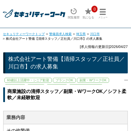
0
閲覧履歴
気になる
メニュー
セキュリティーワークトップ
警備員求人検索
埼玉県
川口市
株式会社アート警備【清掃スタッフ／正社員／川口市】の求人募集
[求人情報の更新日]2026/04/27
株式会社アート警備【清掃スタッフ／正社員／
川口市】の求人募集
...
60歳以上活躍中・シニア歓迎
ブランクOK
副業・WワークOK
女性活躍中
学歴不問
日勤のみ可
日払い・週払いあり
商業施設の清掃スタッフ／副業・WワークOK／シフト柔
未経験歓迎
週2、3日～OK
軟／未経験歓迎
業務内容
その他警備