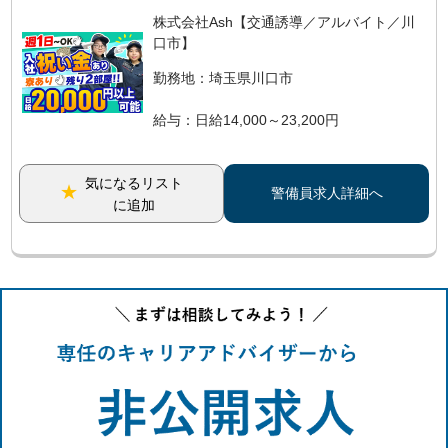
株式会社Ash【交通誘導／アルバイト／川
口市】
勤務地：埼玉県川口市
給与：日給14,000～23,200円
気になるリスト
警備員求人詳細へ
に追加