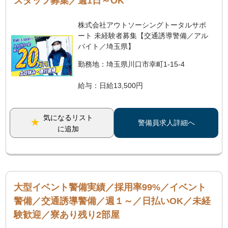
スタッフ募集／週1日～OK
株式会社アウトソーシングトータルサポ
ート 未経験者募集【交通誘導警備／アル
バイト／埼玉県】
勤務地：埼玉県川口市幸町1-15-4
給与：日給13,500円
気になるリスト
警備員求人詳細へ
に追加
大型イベント警備実績／採用率99%／イベント
警備／交通誘導警備／週１～／日払いOK／未経
験歓迎／寮あり残り2部屋