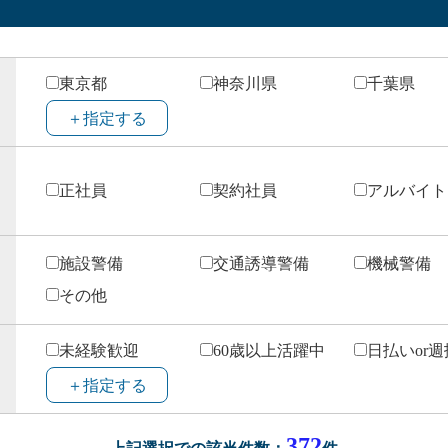
東京都
神奈川県
千葉県
＋指定する
正社員
契約社員
アルバイト
施設警備
交通誘導警備
機械警備
その他
未経験歓迎
60歳以上活躍中
日払いor
＋指定する
494